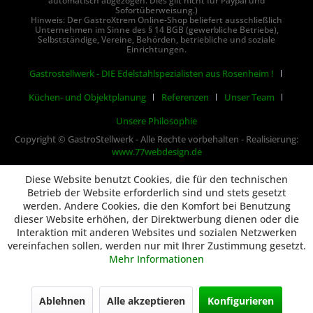
automatisch abgezogen. Dies gilt nicht für Paypal und
Sofortüberweisung.)
Hinweis: Der GastroXtrem Online-Shop beliefert ausschließlich
Unternehmen im Sinne des § 14 BGB (gewerbliche Betriebe),
Selbstständige, Vereine, Behörden, betriebliche und soziale
Einrichtungen.
Gastrostellwerk - DIE Edelstahlspezialisten aus Rosenheim !
Küchen- und Objektplanung
Referenzen
Unser Team
Unsere Philosophie
Copyright © GastroStellwerk - Alle Rechte vorbehalten - Realisierung:
www.77webdesign.de
Diese Website benutzt Cookies, die für den technischen
Betrieb der Website erforderlich sind und stets gesetzt
werden. Andere Cookies, die den Komfort bei Benutzung
dieser Website erhöhen, der Direktwerbung dienen oder die
Interaktion mit anderen Websites und sozialen Netzwerken
vereinfachen sollen, werden nur mit Ihrer Zustimmung gesetzt.
Mehr Informationen
Ablehnen
Alle akzeptieren
Konfigurieren