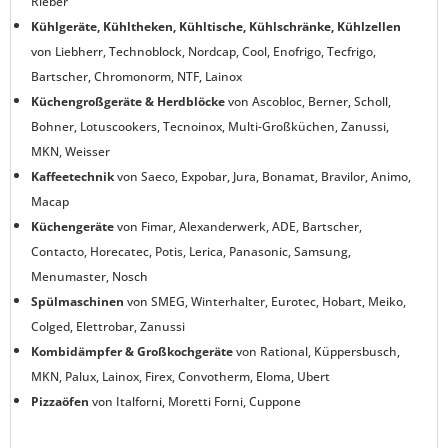
Rieber
Kühlgeräte, Kühltheken, Kühltische, Kühlschränke, Kühlzellen
von Liebherr, Technoblock, Nordcap, Cool, Enofrigo, Tecfrigo,
Bartscher, Chromonorm, NTF, Lainox
Küchengroßgeräte & Herdblöcke
von Ascobloc, Berner, Scholl,
Bohner, Lotuscookers, Tecnoinox, Multi-Großküchen, Zanussi,
MKN, Weisser
Kaffeetechnik
von Saeco, Expobar, Jura, Bonamat, Bravilor, Animo,
Macap
Küchengeräte
von Fimar, Alexanderwerk, ADE, Bartscher,
Contacto, Horecatec, Potis, Lerica, Panasonic, Samsung,
Menumaster, Nosch
Spülmaschinen
von SMEG, Winterhalter, Eurotec, Hobart, Meiko,
Colged, Elettrobar, Zanussi
Kombidämpfer & Großkochgeräte
von Rational, Küppersbusch,
MKN, Palux, Lainox, Firex, Convotherm, Eloma, Ubert
Pizzaöfen
von Italforni, Moretti Forni, Cuppone