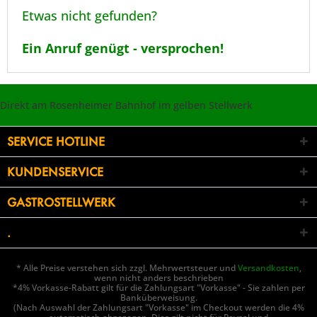
Etwas nicht gefunden?
Ein Anruf genügt - versprochen!
Direkt am Rosenheimer Bahnhof im gelben Stellwerk
SERVICE HOTLINE
KUNDENSERVICE
GASTROSTELLWERK
.
* Alle Preise verstehen sich zzgl. Mehrwertsteuer und
Versandkosten
,
wenn nicht anders beschrieben
*4% Vorkasse-Rabatt gilt für die Zahlungsart "Vorkasse" - Sie zahlen per
Banküberweisung.
(Nach Auswahl der Zahlungsart "Vorkasse" im Checkout werden die 4%