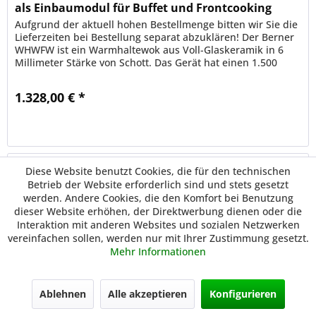
als Einbaumodul für Buffet und Frontcooking
Aufgrund der aktuell hohen Bestellmenge bitten wir Sie die
Lieferzeiten bei Bestellung separat abzuklären! Der Berner
WHWFW ist ein Warmhaltewok aus Voll-Glaskeramik in 6
Millimeter Stärke von Schott. Das Gerät hat einen 1.500
Watt...
1.328,00 € *
Merken
Diese Website benutzt Cookies, die für den technischen
2.263,68 €
Vorkassepreis
Betrieb der Website erforderlich sind und stets gesetzt
werden. Andere Cookies, die den Komfort bei Benutzung
dieser Website erhöhen, der Direktwerbung dienen oder die
Interaktion mit anderen Websites und sozialen Netzwerken
vereinfachen sollen, werden nur mit Ihrer Zustimmung gesetzt.
Mehr Informationen
Ablehnen
Alle akzeptieren
Konfigurieren
Berner BWEB3.5 Einbau-Induktionswok 230 Volt /