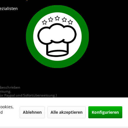
ezialisten
 beschrieben
eisung.
ür Paypal und Sofortüberweisung.)
, Vereine, Behörden, betriebliche und soziale Einrichtungen.
ookies,
sign.de
Ablehnen
Alle akzeptieren
Konfigurieren
nd