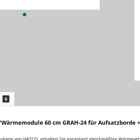
0
"Wärmemodule 60 cm GRAH-24 für Aufsatzborde +
nologie von HATCO, erhalten Sie garantiert gleichmäßige Wärmevert