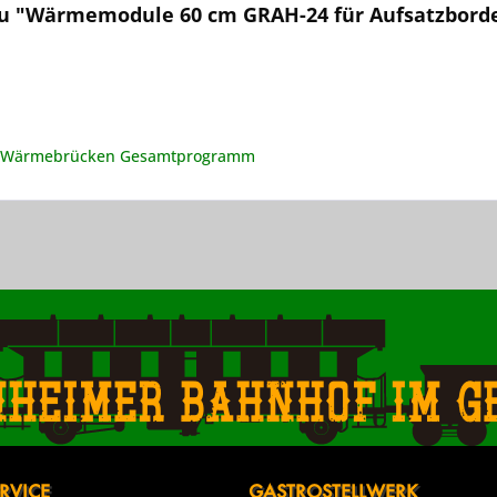
zu "Wärmemodule 60 cm GRAH-24 für Aufsatzborde
-Wärmebrücken Gesamtprogramm
nheimer Bahnhof im g
RVICE
GASTROSTELLWERK