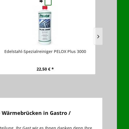
Edelstahl-Spezialreiniger PELOX Plus 3000
Univ
22,50 € *
 Wärmebrücken in Gastro /
eilung. Ihr Gast wir es Ihnen danken denn Ihre