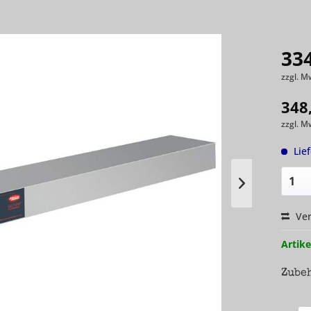
334
zzgl. M
348
zzgl. M
Lie
Ver
Artike
Zube