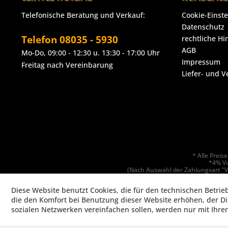
Telefonische Beratung und Verkauf:
Cookie-Einst
Datenschutz
Telefon 08035 - 5930
rechtliche Hi
AGB
Mo-Do, 09:00 - 12:30 u. 13:30 - 17:00 Uhr
Impressum
Freitag nach Vereinbarung
Liefer- und 
* Alle Prei
*4% Vo
(Nach Auswahl der Zahlungsart "V
Hinweis: Der GastroXtrem Online-Shop beliefert ausschließli
Diese Website benutzt Cookies, die für den technischen Betrie
Copyrig
die den Komfort bei Benutzung dieser Website erhöhen, der D
sozialen Netzwerken vereinfachen sollen, werden nur mit Ihre