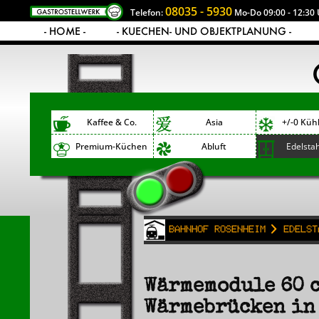
08035 - 5930
Telefon:
Mo-Do 09:00 - 12:30 
- HOME -
- KUECHEN- UND OBJEKTPLANUNG -
Kaffee & Co.
Asia
+/-0 Küh
Premium-Küchen
Abluft
Edelsta
Bahnhof Rosenheim
Edelst
Wärmemodule 60 c
Wärmebrücken in