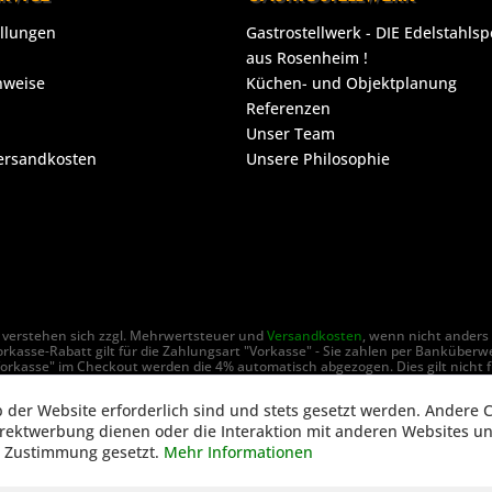
ellungen
Gastrostellwerk - DIE Edelstahlsp
aus Rosenheim !
nweise
Küchen- und Objektplanung
Referenzen
Unser Team
Versandkosten
Unsere Philosophie
se verstehen sich zzgl. Mehrwertsteuer und
Versandkosten
, wenn nicht anders
rkasse-Rabatt gilt für die Zahlungsart "Vorkasse" - Sie zahlen per Banküberw
orkasse" im Checkout werden die 4% automatisch abgezogen. Dies gilt nicht f
ch Unternehmen im Sinne des § 14 BGB (gewerbliche Betriebe), Selbstständige
b der Website erforderlich sind und stets gesetzt werden. Andere C
ht © GastroStellwerk - Alle Rechte vorbehalten - Realisierung:
www.77webde
irektwerbung dienen oder die Interaktion mit anderen Websites u
r Zustimmung gesetzt.
Mehr Informationen