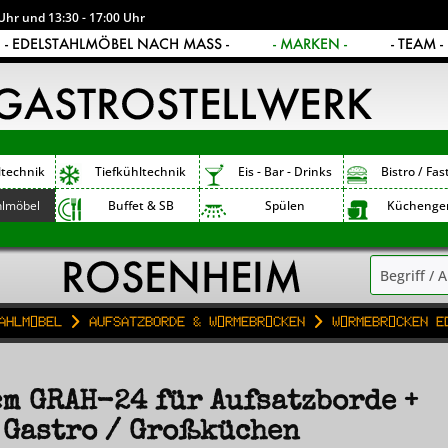
Uhr und 13:30 - 17:00 Uhr
- EDELSTAHLMÖBEL NACH MASS -
- MARKEN -
- TEAM -
ltechnik
Tiefkühltechnik
Eis - Bar - Drinks
Bistro / Fas
hlmöbel
Buffet & SB
Spülen
Küchenge
ahlmöbel
Aufsatzborde & Wärmebrücken
Wärmebrücken E
m GRAH-24 für Aufsatzborde +
 Gastro / Großküchen