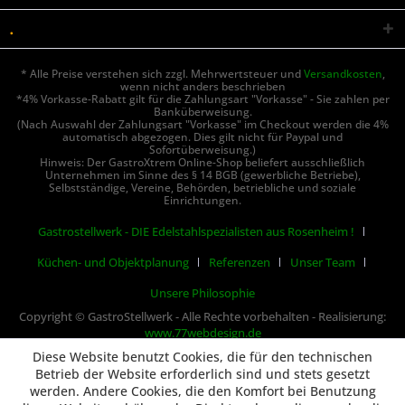
.
* Alle Preise verstehen sich zzgl. Mehrwertsteuer und
Versandkosten
,
wenn nicht anders beschrieben
*4% Vorkasse-Rabatt gilt für die Zahlungsart "Vorkasse" - Sie zahlen per
Banküberweisung.
(Nach Auswahl der Zahlungsart "Vorkasse" im Checkout werden die 4%
automatisch abgezogen. Dies gilt nicht für Paypal und
Sofortüberweisung.)
Hinweis: Der GastroXtrem Online-Shop beliefert ausschließlich
Unternehmen im Sinne des § 14 BGB (gewerbliche Betriebe),
Selbstständige, Vereine, Behörden, betriebliche und soziale
Einrichtungen.
Gastrostellwerk - DIE Edelstahlspezialisten aus Rosenheim !
Küchen- und Objektplanung
Referenzen
Unser Team
Unsere Philosophie
Copyright © GastroStellwerk - Alle Rechte vorbehalten - Realisierung:
www.77webdesign.de
Diese Website benutzt Cookies, die für den technischen
Betrieb der Website erforderlich sind und stets gesetzt
werden. Andere Cookies, die den Komfort bei Benutzung