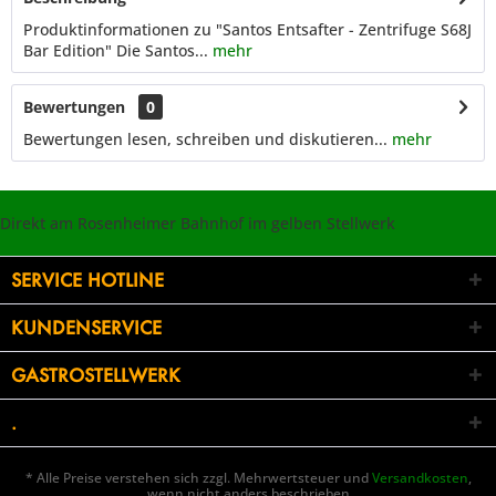
Produktinformationen zu "Santos Entsafter - Zentrifuge S68J
Bar Edition" Die Santos...
mehr
Bewertungen
0
Bewertungen lesen, schreiben und diskutieren...
mehr
Direkt am Rosenheimer Bahnhof im gelben Stellwerk
SERVICE HOTLINE
KUNDENSERVICE
GASTROSTELLWERK
.
* Alle Preise verstehen sich zzgl. Mehrwertsteuer und
Versandkosten
,
wenn nicht anders beschrieben