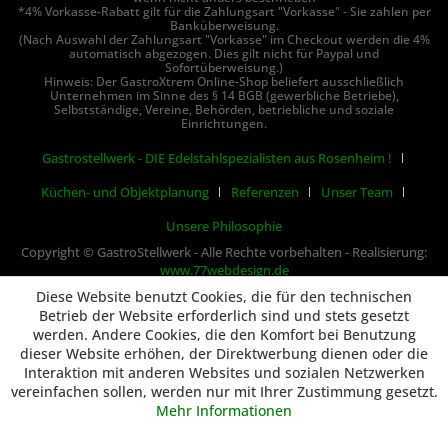
*4% Vorkasse-Rabatt gilt für die Zahlungsart "Vorkasse" - Sie zahlen per
Banküberweisung.
(Nach Auswahl der Zahlungsart "Vorkasse" im Checkout werden die 4%
automatisch abgezogen. Dies gilt nicht für Paypal und
Sofortüberweisung.)
Hinweis: Der GastroXtrem Online-Shop beliefert ausschließlich
Unternehmen im Sinne des § 14 BGB (gewerbliche Betriebe),
Selbstständige, Vereine, Behörden, betriebliche und soziale
Einrichtungen.
Gastrostellwerk - DIE Edelstahlspezialisten aus Rosenheim !
Küchen- und Objektplanung
Referenzen
Unser Team
Unsere Philosophie
Copyright © GastroStellwerk - Alle Rechte vorbehalten - Realisierung:
www.77webdesign.de
Diese Website benutzt Cookies, die für den technischen
Betrieb der Website erforderlich sind und stets gesetzt
werden. Andere Cookies, die den Komfort bei Benutzung
dieser Website erhöhen, der Direktwerbung dienen oder die
Interaktion mit anderen Websites und sozialen Netzwerken
vereinfachen sollen, werden nur mit Ihrer Zustimmung gesetzt.
Mehr Informationen