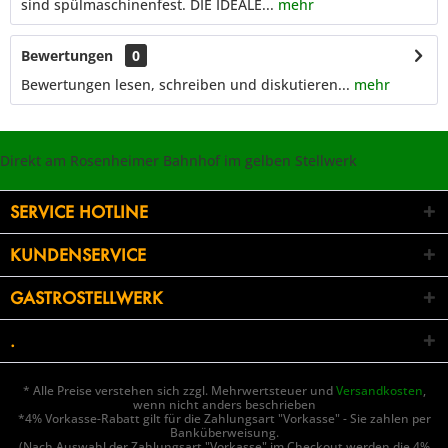
sind spülmaschinenfest. DIE IDEALE...
mehr
Bewertungen
0
Bewertungen lesen, schreiben und diskutieren...
mehr
Direkt am Rosenheimer Bahnhof im gelben Stellwerk
SERVICE HOTLINE
KUNDENSERVICE
GASTROSTELLWERK
.
* Alle Preise verstehen sich zzgl. Mehrwertsteuer und
Versandkosten
,
wenn nicht anders beschrieben
*4% Vorkasse-Rabatt gilt für die Zahlungsart "Vorkasse" - Sie zahlen per
Banküberweisung.
(Nach Auswahl der Zahlungsart "Vorkasse" im Checkout werden die 4%