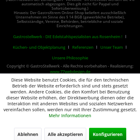
automatisch abgezogen. Dies gilt nicht für Paypal und
Sofortüberweisung.)
Hinweis: Der GastroXtrem Online-Shop beliefert ausschließlich
Unternehmen im Sinne des § 14 BGB (gewerbliche Betriebe),
Selbstständige, Vereine, Behörden, betriebliche und soziale
Einrichtungen.
Gastrostellwerk - DIE Edelstahlspezialisten aus Rosenheim !
Küchen- und Objektplanung
Referenzen
Unser Team
Unsere Philosophie
Copyright © GastroStellwerk - Alle Rechte vorbehalten - Realisierung:
www.77webdesign.de
Diese Website benutzt Cookies, die für den technischen
Betrieb der Website erforderlich sind und stets gesetzt
werden. Andere Cookies, die den Komfort bei Benutzung
dieser Website erhöhen, der Direktwerbung dienen oder die
Interaktion mit anderen Websites und sozialen Netzwerken
vereinfachen sollen, werden nur mit Ihrer Zustimmung gesetzt.
Mehr Informationen
Ablehnen
Alle akzeptieren
Konfigurieren