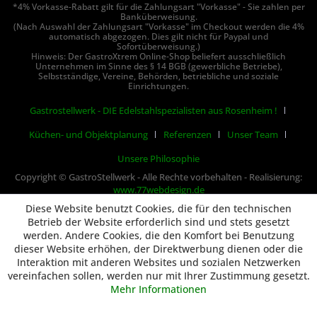
*4% Vorkasse-Rabatt gilt für die Zahlungsart "Vorkasse" - Sie zahlen per
Banküberweisung.
(Nach Auswahl der Zahlungsart "Vorkasse" im Checkout werden die 4%
automatisch abgezogen. Dies gilt nicht für Paypal und
Sofortüberweisung.)
Hinweis: Der GastroXtrem Online-Shop beliefert ausschließlich
Unternehmen im Sinne des § 14 BGB (gewerbliche Betriebe),
Selbstständige, Vereine, Behörden, betriebliche und soziale
Einrichtungen.
Gastrostellwerk - DIE Edelstahlspezialisten aus Rosenheim !
Küchen- und Objektplanung
Referenzen
Unser Team
Unsere Philosophie
Copyright © GastroStellwerk - Alle Rechte vorbehalten - Realisierung:
www.77webdesign.de
Diese Website benutzt Cookies, die für den technischen
Betrieb der Website erforderlich sind und stets gesetzt
werden. Andere Cookies, die den Komfort bei Benutzung
dieser Website erhöhen, der Direktwerbung dienen oder die
Interaktion mit anderen Websites und sozialen Netzwerken
vereinfachen sollen, werden nur mit Ihrer Zustimmung gesetzt.
Mehr Informationen