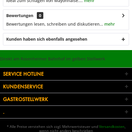
ideal zum Schlagen von Mayonnaise....
mehr
Bewertungen
0
Bewertungen lesen, schreiben und diskutieren...
mehr
Kunden haben sich ebenfalls angesehen
Direkt am Rosenheimer Bahnhof im gelben Stellwerk
SERVICE HOTLINE
KUNDENSERVICE
GASTROSTELLWERK
.
* Alle Preise verstehen sich zzgl. Mehrwertsteuer und
Versandkosten
,
wenn nicht anders beschrieben