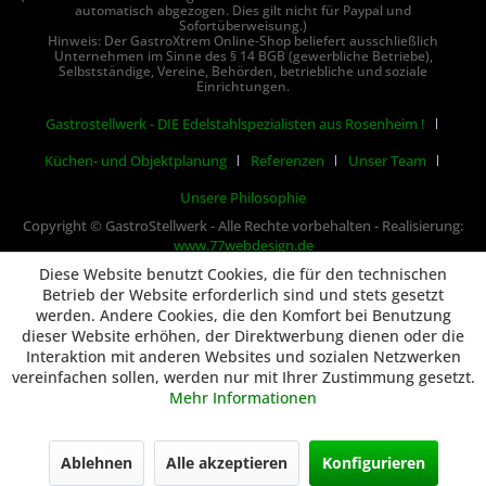
automatisch abgezogen. Dies gilt nicht für Paypal und
Sofortüberweisung.)
Hinweis: Der GastroXtrem Online-Shop beliefert ausschließlich
Unternehmen im Sinne des § 14 BGB (gewerbliche Betriebe),
Selbstständige, Vereine, Behörden, betriebliche und soziale
Einrichtungen.
Gastrostellwerk - DIE Edelstahlspezialisten aus Rosenheim !
Küchen- und Objektplanung
Referenzen
Unser Team
Unsere Philosophie
Copyright © GastroStellwerk - Alle Rechte vorbehalten - Realisierung:
www.77webdesign.de
Diese Website benutzt Cookies, die für den technischen
Betrieb der Website erforderlich sind und stets gesetzt
werden. Andere Cookies, die den Komfort bei Benutzung
dieser Website erhöhen, der Direktwerbung dienen oder die
Interaktion mit anderen Websites und sozialen Netzwerken
vereinfachen sollen, werden nur mit Ihrer Zustimmung gesetzt.
Mehr Informationen
Ablehnen
Alle akzeptieren
Konfigurieren