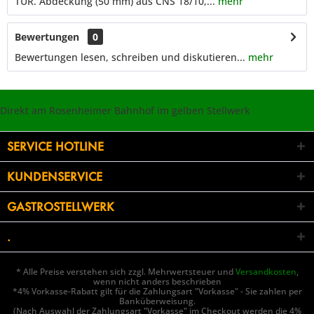
TÜR. Abdeckung (50 mm) aus CNS 18/10,...
mehr
Bewertungen
0
Bewertungen lesen, schreiben und diskutieren...
mehr
Direkt am Rosenheimer Bahnhof im gelben Stellwerk
SERVICE HOTLINE
KUNDENSERVICE
GASTROSTELLWERK
.
* Alle Preise verstehen sich zzgl. Mehrwertsteuer und
Versandkosten
,
wenn nicht anders beschrieben
*4% Vorkasse-Rabatt gilt für die Zahlungsart "Vorkasse" - Sie zahlen per
Banküberweisung.
(Nach Auswahl der Zahlungsart "Vorkasse" im Checkout werden die 4%