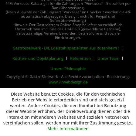
*4% Vorkasse-Rabatt gilt für die Zahlungsart "Vorkasse" - Sie zahlen per
Banküberweisung.
(Nach Auswahl der Zahlungsart "Vorkasse" im Checkout werden die 4%
automatisch abgezogen. Dies gilt nicht für Paypal und
Sofortüberweisung.)
Hinweis: Der GastroXtrem Online-Shop beliefert ausschließlich
Unternehmen im Sinne des § 14 BGB (gewerbliche Betriebe),
Selbstständige, Vereine, Behörden, betriebliche und soziale
Einrichtungen.
Gastrostellwerk - DIE Edelstahlspezialisten aus Rosenheim !
Küchen- und Objektplanung
Referenzen
Unser Team
Unsere Philosophie
Copyright © GastroStellwerk - Alle Rechte vorbehalten - Realisierung:
www.77webdesign.de
Diese Website benutzt Cookies, die für den technischen
Betrieb der Website erforderlich sind und stets gesetzt
werden. Andere Cookies, die den Komfort bei Benutzung
dieser Website erhöhen, der Direktwerbung dienen oder die
Interaktion mit anderen Websites und sozialen Netzwerken
vereinfachen sollen, werden nur mit Ihrer Zustimmung gesetzt.
Mehr Informationen