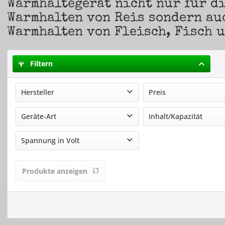
Warmhaltegerät nicht nur für d
Warmhalten von Reis sondern au
Warmhalten von Fleisch, Fisch 
Filtern
Hersteller
Preis
Bartscher
Geräte-Art
Inhalt/Kapazität
von
55,00 €
bis
36
Neumärker
Tischgerät
1,8 Liter
Spannung in Volt
Saro
5,4 Liter
230
8 Liter
Produkte anzeigen
8,5 Liter
10 Liter
12 Liter
13 Liter