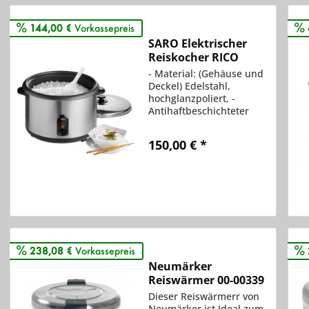
144,00 €
Vorkassepreis
SARO Elektrischer
Reiskocher RICO
- Material: (Gehäuse und
Deckel) Edelstahl,
hochglanzpoliert, -
Antihaftbeschichteter
Kochtopf, - Kochtopf
entnehmbar, - Zwei
150,00 € *
Kontrollleuchten: Kochen
und Warmhalten, -
Einstellung für
Vergleichen
automatisches Kochen
Merken
oder Warmhalten, - Für
bis zu...
238,08 €
Vorkassepreis
Neumärker
Reiswärmer 00-00339
Dieser Reiswärmerr von
Neumärker ist Ideal zum