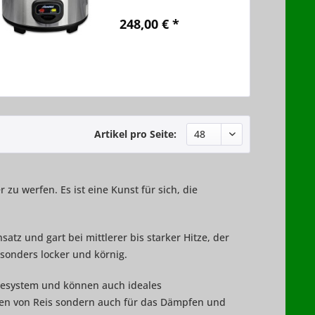
Portionen • Inkl.
Messbecher (0,18 Liter) =
248,00 € *
1 Portion (ergibt ca. 150g
gekochten Reis) •
Kochdauer für 10
Vergleichen
Portionen ca. 30 Minuten
Merken
bis zu 100°C •...
Artikel pro Seite:
zu werfen. Es ist eine Kunst für sich, die
.
atz und gart bei mittlerer bis starker Hitze, der
esonders locker und körnig.
esystem und können auch ideales
ten von Reis sondern auch für das Dämpfen und