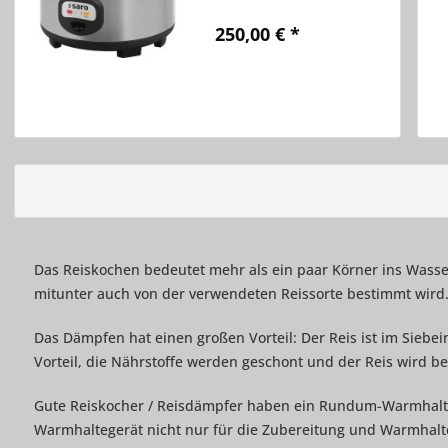
Antihaftbeschichteter
Kochtopf, - Kochtopf
250,00 € *
entnehmbar, - Zwei
Kontrollleuchten: Kochen
und Warmhalten, -
Vergleichen
Auffangbehälter für
Merken
Kondenswasser, - Für ca.
5,4...
Das Reiskochen bedeutet mehr als ein paar Körner ins Wasser 
mitunter auch von der verwendeten Reissorte bestimmt wird
Das Dämpfen hat einen großen Vorteil: Der Reis ist im Siebeins
Vorteil, die Nährstoffe werden geschont und der Reis wird b
Gute Reiskocher / Reisdämpfer haben ein Rundum-Warmhalt
Warmhaltegerät nicht nur für die Zubereitung und Warmhal