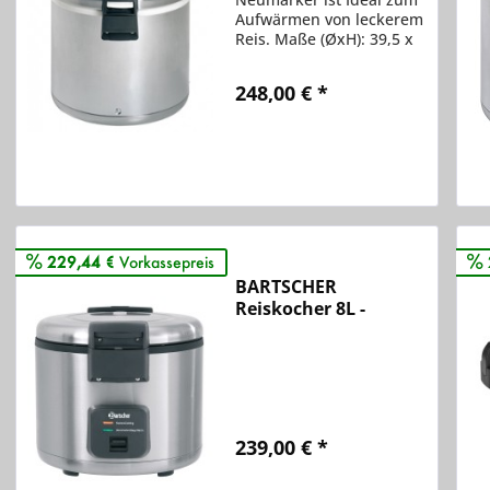
Aufwärmen von leckerem
Reis. Maße (ØxH): 39,5 x
37,2 cm Gewicht: 7,9 kg
Anschluss: 230 V / 0,11
248,00 € *
kW Produktdetails:
Gehäuse aus Edelstahl
mit extra großen Griffen
Vergleichen
antihaftbeschichteter...
Merken
229,44 €
Vorkassepreis
BARTSCHER
Reiskocher 8L -
A150513
239,00 € *