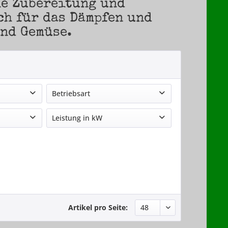
ie Zubereitung und
ch für das Dämpfen und
und Gemüse.
Betriebsart
Elektro
Leistung in kW
8,00 €
Gas
0,7
0,11
1,7
1,95
2,65
5,6
Artikel pro Seite: