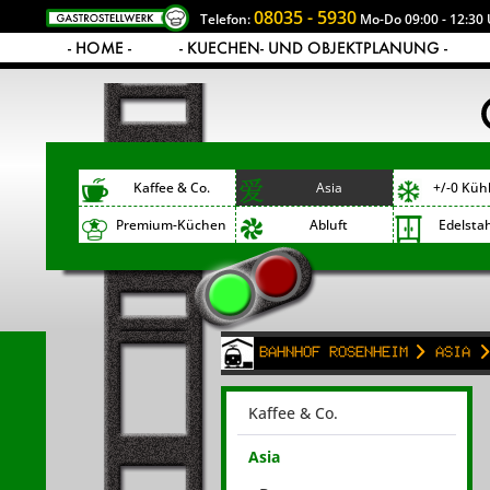
08035 - 5930
Telefon:
Mo-Do 09:00 - 12:30 
- HOME -
- KUECHEN- UND OBJEKTPLANUNG -
Kaffee & Co.
Asia
+/-0 Küh
Premium-Küchen
Abluft
Edelsta
Bahnhof Rosenheim
Asia
Kaffee & Co.
Asia