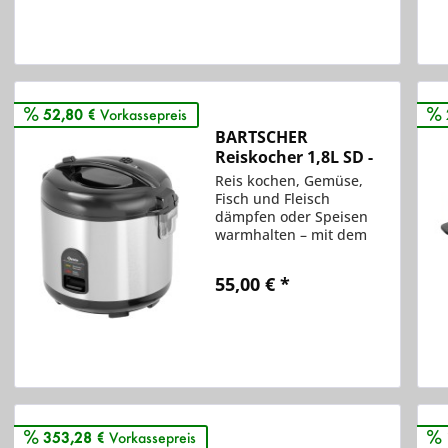
Vergleichen
Merken
52,80 €
Vorkassepreis
BARTSCHER
Reiskocher 1,8L SD -
150528
Reis kochen, Gemüse,
Fisch und Fleisch
dämpfen oder Speisen
warmhalten – mit dem
umfangreichen Zubehör
bietet der Reiskocher
55,00 € *
einen vorteilhaften
Mehrfachnutzen.
Vergleichen
Merken
353,28 €
Vorkassepreis