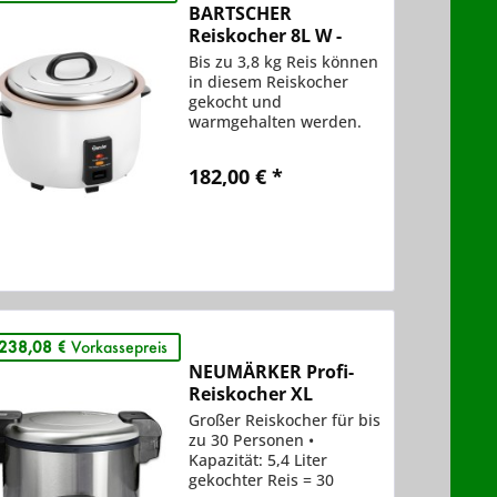
BARTSCHER
Reiskocher 8L W -
150533
Bis zu 3,8 kg Reis können
in diesem Reiskocher
gekocht und
warmgehalten werden.
Dank der Silikonmatte
und dem
182,00 € *
antihaftbeschichteten,
herausnehmbaren
Innentopf ist ein
Vergleichen
Anbrennen nahezu
Merken
unmöglich.
238,08 €
Vorkassepreis
NEUMÄRKER Profi-
Reiskocher XL
Großer Reiskocher für bis
zu 30 Personen •
Kapazität: 5,4 Liter
gekochter Reis = 30