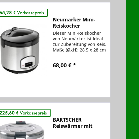
65,28 €
Vorkassepreis
Neumärker Mini-
Reiskocher
Dieser Mini-Reiskocher
von Neumärker ist Ideal
zur Zubereitung von Reis.
Maße (ØxH): 28,5 x 28 cm
Gewicht: 2,6 kg
Anschluss: 230 V / 0,7 kW
68,00 € *
Produktdetails: Gehäuse
aus Edelstahl Deckel und
Sockel aus Kunststoff
Vergleichen
auch zum Dämpfen
Merken
und...
225,60 €
Vorkassepreis
BARTSCHER
Reiswärmer mit
Ringwärme - A150512