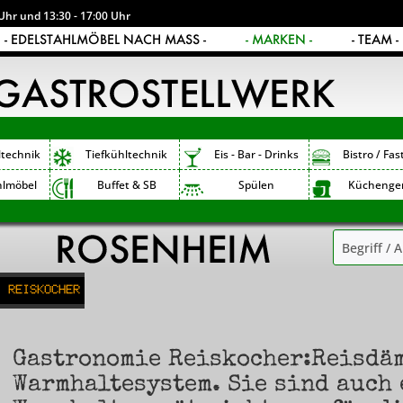
Uhr und 13:30 - 17:00 Uhr
- EDELSTAHLMÖBEL NACH MASS -
- MARKEN -
- TEAM -
ltechnik
Tiefkühltechnik
Eis - Bar - Drinks
Bistro / Fas
hlmöbel
Buffet & SB
Spülen
Küchenge
Reiskocher
Gastronomie Reiskocher:Reisdä
Warmhaltesystem. Sie sind auch 