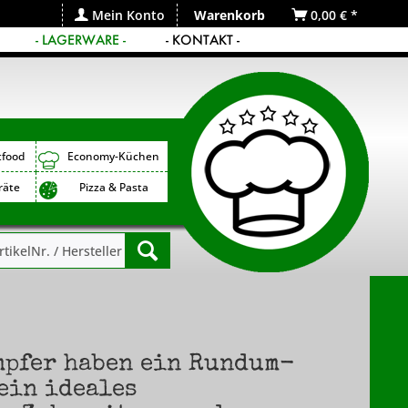
Mein Konto
Warenkorb
0,00 € *
- LAGERWARE -
- KONTAKT -
tfood
Economy-Küchen
räte
Pizza & Pasta
mpfer haben ein Rundum-
ein ideales