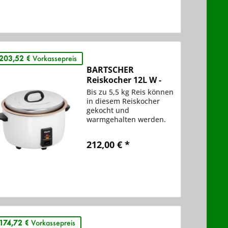
Vergleichen
Merken
203,52 €
Vorkassepreis
BARTSCHER
Reiskocher 12L W -
150538
Bis zu 5,5 kg Reis können
in diesem Reiskocher
gekocht und
warmgehalten werden.
Dank der Silikonmatte
und dem
212,00 € *
antihaftbeschichteten,
herausnehmbaren
Innentopf ist ein
Vergleichen
Anbrennen nahezu
Merken
unmöglich.
174,72 €
Vorkassepreis