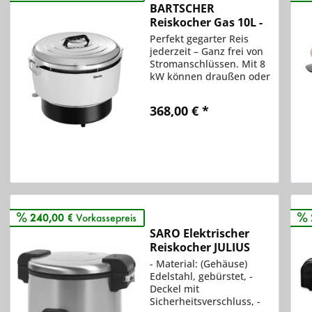
BARTSCHER
Reiskocher Gas 10L -
1505393
Perfekt gegarter Reis
jederzeit – Ganz frei von
Stromanschlüssen. Mit 8
kW können draußen oder
in gut belüfteten Räumen
bis zu 8,3 kg Reis in dem
368,00 € *
Reiskocher in
Gasausführung gekocht
oder warmgehalten
Vergleichen
werden.
Merken
240,00 €
Vorkassepreis
SARO Elektrischer
Reiskocher JULIUS
- Material: (Gehäuse)
Edelstahl, gebürstet, -
Deckel mit
Sicherheitsverschluss, -