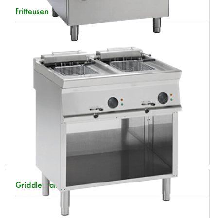
Fritteusen
Griddleplatten