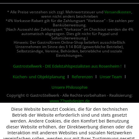
* Alle Preise verstehen sich zzgl. Mehrwertsteuer und
Versandkosten
,
wenn nicht anders beschrieben
*4% Vorkasse-Rabatt gilt für die Zahlungsart "Vorkasse" - Sie zahlen per
Banküberweisung.
(Nach Auswahl der Zahlungsart "Vorkasse" im Checkout werden die 4%
automatisch abgezogen. Dies gilt nicht für Paypal und
Sofortüberweisung.)
Hinweis: Der GastroXtrem Online-Shop beliefert ausschließlich
Unternehmen im Sinne des § 14 BGB (gewerbliche Betriebe),
Selbstständige, Vereine, Behörden, betriebliche und soziale
Einrichtungen.
Gastrostellwerk - DIE Edelstahlspezialisten aus Rosenheim !
Küchen- und Objektplanung
Referenzen
Unser Team
Unsere Philosophie
Copyright © GastroStellwerk - Alle Rechte vorbehalten - Realisierung:
www.77webdesign.de
Diese Website benutzt Cookies, die für den technischen
Betrieb der Website erforderlich sind und stets gesetzt
werden. Andere Cookies, die den Komfort bei Benutzung
dieser Website erhöhen, der Direktwerbung dienen oder die
Interaktion mit anderen Websites und sozialen Netzwerken
vereinfachen sollen, werden nur mit Ihrer Zustimmung gesetzt.