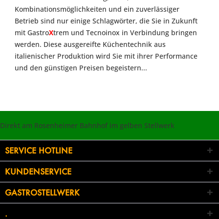
Kombinationsmöglichkeiten und ein zuverlässiger
Betrieb sind nur einige Schlagwörter, die Sie in Zukunft
mit Gastro
X
trem und Tecnoinox in Verbindung bringen
werden. Diese ausgereifte Küchentechnik aus
italienischer Produktion wird Sie mit ihrer Performance
und den günstigen Preisen begeistern...
Direkt am Rosenheimer Bahnhof im gelben Stellwerk
SERVICE HOTLINE
KUNDENSERVICE
GASTROSTELLWERK
.