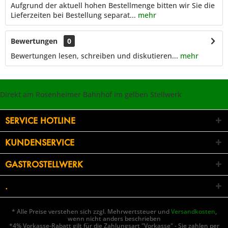
Aufgrund der aktuell hohen Bestellmenge bitten wir Sie die
Lieferzeiten bei Bestellung separat...
mehr
Bewertungen
0
Bewertungen lesen, schreiben und diskutieren...
mehr
Direkt am Rosenheimer Bahnhof im gelben Stellwerk
SERVICE HOTLINE
KUNDENSERVICE
GASTROSTELLWERK
.
* Alle Preise verstehen sich zzgl. Mehrwertsteuer und
Versandkosten
,
wenn nicht anders beschrieben
*4% Vorkasse-Rabatt gilt für die Zahlungsart "Vorkasse" - Sie zahlen per