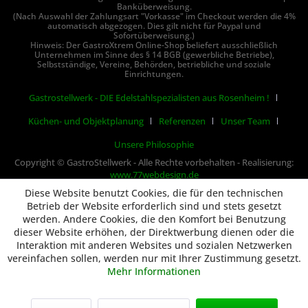
Banküberweisung.
(Nach Auswahl der Zahlungsart "Vorkasse" im Checkout werden die 4%
automatisch abgezogen. Dies gilt nicht für Paypal und
Sofortüberweisung.)
Hinweis: Der GastroXtrem Online-Shop beliefert ausschließlich
Unternehmen im Sinne des § 14 BGB (gewerbliche Betriebe),
Selbstständige, Vereine, Behörden, betriebliche und soziale
Einrichtungen.
Gastrostellwerk - DIE Edelstahlspezialisten aus Rosenheim !
Küchen- und Objektplanung
Referenzen
Unser Team
Unsere Philosophie
Copyright © GastroStellwerk - Alle Rechte vorbehalten - Realisierung:
www.77webdesign.de
Diese Website benutzt Cookies, die für den technischen
Betrieb der Website erforderlich sind und stets gesetzt
werden. Andere Cookies, die den Komfort bei Benutzung
dieser Website erhöhen, der Direktwerbung dienen oder die
Interaktion mit anderen Websites und sozialen Netzwerken
vereinfachen sollen, werden nur mit Ihrer Zustimmung gesetzt.
Mehr Informationen