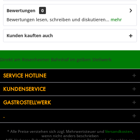
Bewertungen
0
Bewertungen lesen, schreiben und diskutieren...
mehr
Kunden kauften auch
Direkt am Rosenheimer Bahnhof im gelben Stellwerk
SERVICE HOTLINE
KUNDENSERVICE
GASTROSTELLWERK
.
* Alle Preise verstehen sich zzgl. Mehrwertsteuer und
Versandkosten
,
wenn nicht anders beschrieben