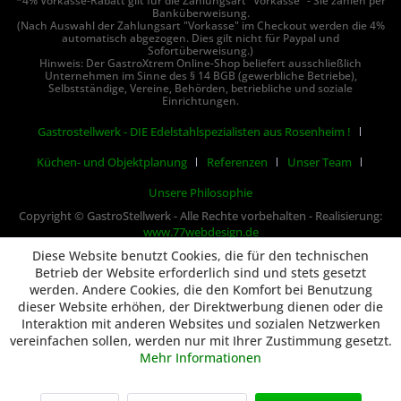
*4% Vorkasse-Rabatt gilt für die Zahlungsart "Vorkasse" - Sie zahlen per
Banküberweisung.
(Nach Auswahl der Zahlungsart "Vorkasse" im Checkout werden die 4%
automatisch abgezogen. Dies gilt nicht für Paypal und
Sofortüberweisung.)
Hinweis: Der GastroXtrem Online-Shop beliefert ausschließlich
Unternehmen im Sinne des § 14 BGB (gewerbliche Betriebe),
Selbstständige, Vereine, Behörden, betriebliche und soziale
Einrichtungen.
Gastrostellwerk - DIE Edelstahlspezialisten aus Rosenheim !
Küchen- und Objektplanung
Referenzen
Unser Team
Unsere Philosophie
Copyright © GastroStellwerk - Alle Rechte vorbehalten - Realisierung:
www.77webdesign.de
Diese Website benutzt Cookies, die für den technischen
Betrieb der Website erforderlich sind und stets gesetzt
werden. Andere Cookies, die den Komfort bei Benutzung
dieser Website erhöhen, der Direktwerbung dienen oder die
Interaktion mit anderen Websites und sozialen Netzwerken
vereinfachen sollen, werden nur mit Ihrer Zustimmung gesetzt.
Mehr Informationen