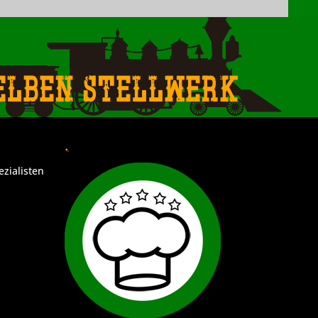
elben Stellwerk
.
ezialisten