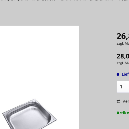
26,
zzgl. M
28,
zzgl. M
Lie
Ver
Artike