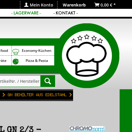
Mein Konto
Warenkorb
0,00 € *
- LAGERWARE -
- KONTAKT -
tfood
Economy-Küchen
räte
Pizza & Pasta
GN Behälter aus Edelstahl
 GN 2/3 -