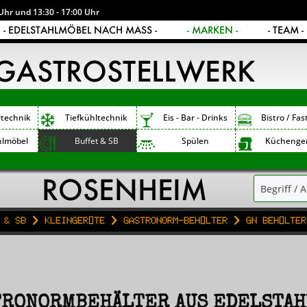
Uhr und 13:30 - 17:00 Uhr
- EDELSTAHLMÖBEL NACH MASS -
- MARKEN -
- TEAM -
ltechnik
Tiefkühltechnik
Eis - Bar - Drinks
Bistro / Fas
hlmöbel
Buffet & SB
Spülen
Küchenge
 & SB
Kleingeräte
Gastronorm-Behälter
GN Behälter
RONORMBEHÄLTER AUS EDELSTAHL