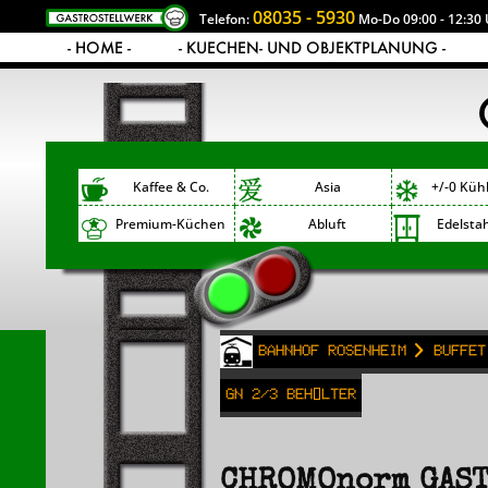
08035 - 5930
Telefon:
Mo-Do 09:00 - 12:30 
- HOME -
- KUECHEN- UND OBJEKTPLANUNG -
Kaffee & Co.
Asia
+/-0 Küh
Premium-Küchen
Abluft
Edelsta
Bahnhof Rosenheim
Buffet
GN 2/3 Behälter
CHROMOnorm GAST