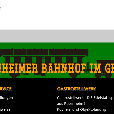
e
nheimer Bahnhof im g
RVICE
GASTROSTELLWERK
ellungen
Gastrostellwerk - DIE Edelstahlsp
aus Rosenheim !
nweise
Küchen- und Objektplanung