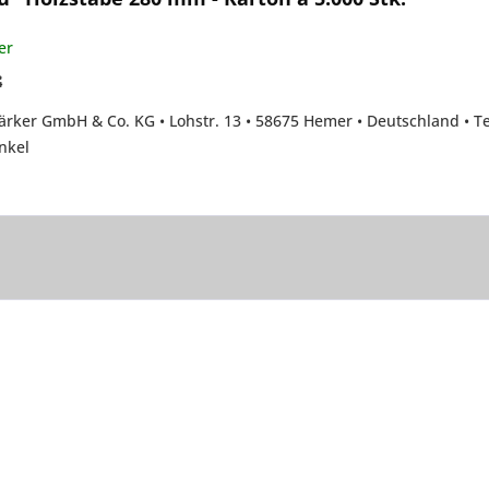
er
:
rker GmbH & Co. KG • Lohstr. 13 • 58675 Hemer • Deutschland • T
nkel