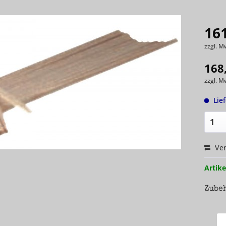
161
zzgl. M
168
zzgl. M
Lie
Ver
Artike
Zube