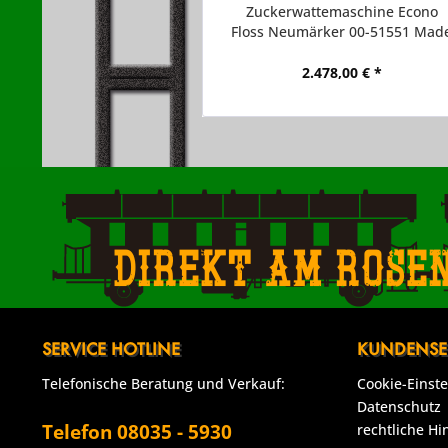
Zuckerwattemaschine Econo
Floss Neumärker 00-51551 Mad
in USA
2.478,00 € *
Direkt am Rose
SERVICE HOTLINE
KUNDENSE
Telefonische Beratung und Verkauf:
Cookie-Einst
Datenschutz
Telefon 08035 - 5930
rechtliche Hi