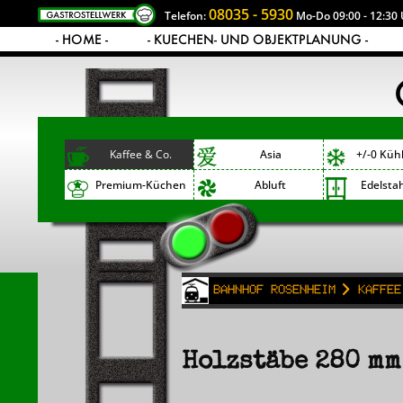
08035 - 5930
Telefon:
Mo-Do 09:00 - 12:30 
- HOME -
- KUECHEN- UND OBJEKTPLANUNG -
Kaffee & Co.
Asia
+/-0 Küh
Premium-Küchen
Abluft
Edelsta
Bahnhof Rosenheim
Kaffee
Holzstäbe 280 mm 