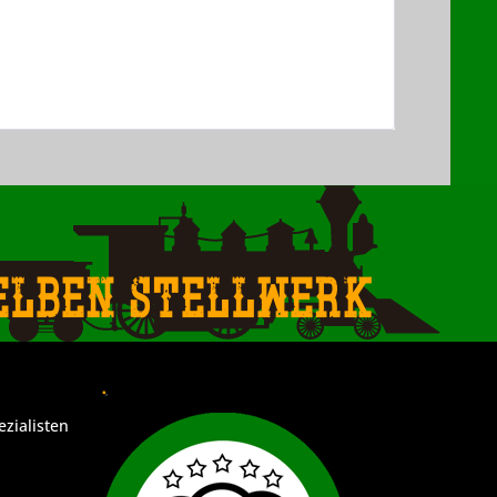
elben Stellwerk
.
ezialisten