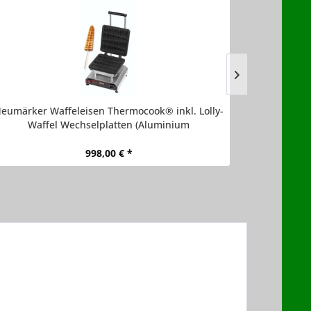
eumärker Waffeleisen Thermocook® inkl. Lolly-
Neumärker 
Waffel Wechselplatten (Aluminium
Waff
antihaftbeschichtet)
998,00 € *