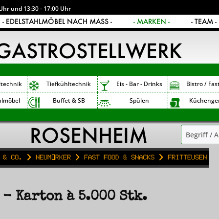
Uhr und 13:30 - 17:00 Uhr
- EDELSTAHLMÖBEL NACH MASS -
- MARKEN -
- TEAM -
ltechnik
Tiefkühltechnik
Eis - Bar - Drinks
Bistro / Fas
hlmöbel
Buffet & SB
Spülen
Küchenge
 & Co.
Neumärker
Fast Food & Snacks
Fritteusen
- Karton à 5.000 Stk.