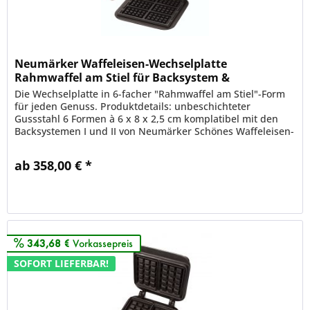
Neumärker Waffeleisen-Wechselplatte
Rahmwaffel am Stiel für Backsystem &
Thermocook
Die Wechselplatte in 6-facher "Rahmwaffel am Stiel"-Form
für jeden Genuss. Produktdetails: unbeschichteter
Gussstahl 6 Formen à 6 x 8 x 2,5 cm komplatibel mit den
Backsystemen I und II von Neumärker Schönes Waffeleisen-
Wechselplattenset...
ab 358,00 € *
Merken
343,68 €
Vorkassepreis
SOFORT LIEFERBAR!