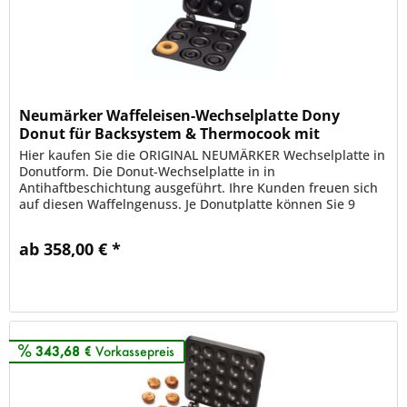
Neumärker Waffeleisen-Wechselplatte Dony
Donut für Backsystem & Thermocook mit
Antihaftbeschichtung
Hier kaufen Sie die ORIGINAL NEUMÄRKER Wechselplatte in
Donutform. Die Donut-Wechselplatte in in
Antihaftbeschichtung ausgeführt. Ihre Kunden freuen sich
auf diesen Waffelngenuss. Je Donutplatte können Sie 9
leckere Donuts zubereiten....
ab 358,00 € *
Merken
343,68 €
Vorkassepreis