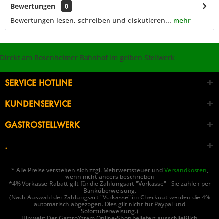
Bewertungen
0
Bewertungen lesen, schreiben und diskutieren...
mehr
Direkt am Rosenheimer Bahnhof im gelben Stellwerk
SERVICE HOTLINE
KUNDENSERVICE
GASTROSTELLWERK
.
* Alle Preise verstehen sich zzgl. Mehrwertsteuer und
Versandkosten
,
wenn nicht anders beschrieben
*4% Vorkasse-Rabatt gilt für die Zahlungsart "Vorkasse" - Sie zahlen per
Banküberweisung.
(Nach Auswahl der Zahlungsart "Vorkasse" im Checkout werden die 4%
automatisch abgezogen. Dies gilt nicht für Paypal und
Sofortüberweisung.)
Hinweis: Der GastroXtrem Online-Shop beliefert ausschließlich