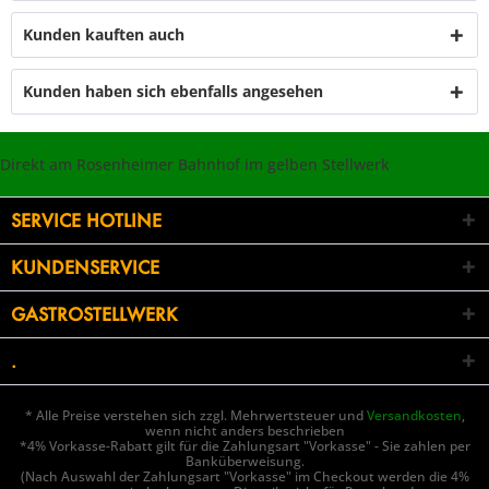
Kunden kauften auch
Kunden haben sich ebenfalls angesehen
Direkt am Rosenheimer Bahnhof im gelben Stellwerk
SERVICE HOTLINE
KUNDENSERVICE
GASTROSTELLWERK
.
* Alle Preise verstehen sich zzgl. Mehrwertsteuer und
Versandkosten
,
wenn nicht anders beschrieben
*4% Vorkasse-Rabatt gilt für die Zahlungsart "Vorkasse" - Sie zahlen per
Banküberweisung.
(Nach Auswahl der Zahlungsart "Vorkasse" im Checkout werden die 4%