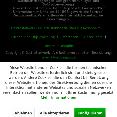
automatisch abgezogen. Dies gilt nicht für Paypal und
Sofortüberweisung.)
Hinweis: Der GastroXtrem Online-Shop beliefert ausschließlich
Unternehmen im Sinne des § 14 BGB (gewerbliche Betriebe),
Selbstständige, Vereine, Behörden, betriebliche und soziale
Einrichtungen.
Gastrostellwerk - DIE Edelstahlspezialisten aus Rosenheim !
Küchen- und Objektplanung
Referenzen
Unser Team
Unsere Philosophie
Copyright © GastroStellwerk - Alle Rechte vorbehalten - Realisierung:
www.77webdesign.de
Diese Website benutzt Cookies, die für den technischen
Betrieb der Website erforderlich sind und stets gesetzt
werden. Andere Cookies, die den Komfort bei Benutzung
dieser Website erhöhen, der Direktwerbung dienen oder die
Interaktion mit anderen Websites und sozialen Netzwerken
vereinfachen sollen, werden nur mit Ihrer Zustimmung gesetzt.
Mehr Informationen
Ablehnen
Alle akzeptieren
Konfigurieren