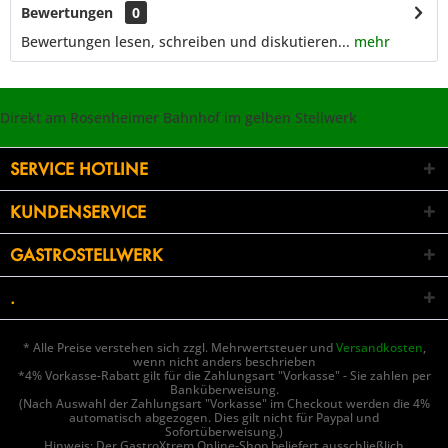
Bewertungen
0
Bewertungen lesen, schreiben und diskutieren...
mehr
Direkt am Rosenheimer Bahnhof im gelben Stellwerk
SERVICE HOTLINE
KUNDENSERVICE
GASTROSTELLWERK
.
* Alle Preise verstehen sich zzgl. Mehrwertsteuer und
Versandkosten
,
wenn nicht anders beschrieben
*4% Vorkasse-Rabatt gilt für die Zahlungsart "Vorkasse" - Sie zahlen per
Banküberweisung.
(Nach Auswahl der Zahlungsart "Vorkasse" im Checkout werden die 4%
automatisch abgezogen. Dies gilt nicht für Paypal und
Sofortüberweisung.)
Hinweis: Der GastroXtrem Online-Shop beliefert ausschließlich