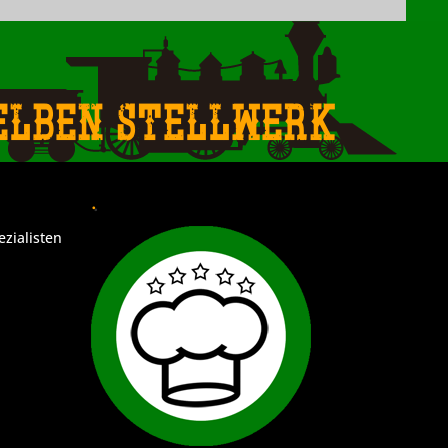
elben Stellwerk
.
ezialisten