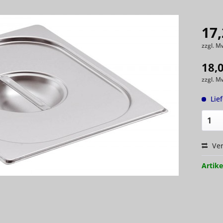
17,
zzgl. M
18,
zzgl. M
Lie
Ver
Artike