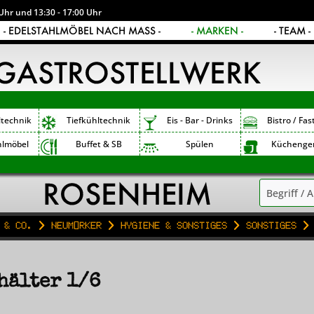
Uhr und 13:30 - 17:00 Uhr
- EDELSTAHLMÖBEL NACH MASS -
- MARKEN -
- TEAM -
ltechnik
Tiefkühltechnik
Eis - Bar - Drinks
Bistro / Fas
hlmöbel
Buffet & SB
Spülen
Küchenge
 & Co.
Neumärker
Hygiene & Sonstiges
Sonstiges
hälter 1/6