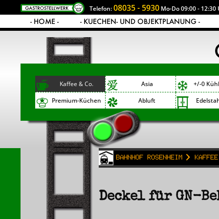
08035 - 5930
Telefon:
Mo-Do 09:00 - 12:30 
- HOME -
- KUECHEN- UND OBJEKTPLANUNG -
Kaffee & Co.
Asia
+/-0 Küh
Premium-Küchen
Abluft
Edelsta
Bahnhof Rosenheim
Kaffee
Deckel für GN-Be