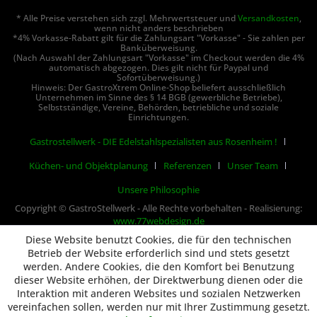
* Alle Preise verstehen sich zzgl. Mehrwertsteuer und
Versandkosten
,
wenn nicht anders beschrieben
*4% Vorkasse-Rabatt gilt für die Zahlungsart "Vorkasse" - Sie zahlen per
Banküberweisung.
(Nach Auswahl der Zahlungsart "Vorkasse" im Checkout werden die 4%
automatisch abgezogen. Dies gilt nicht für Paypal und
Sofortüberweisung.)
Hinweis: Der GastroXtrem Online-Shop beliefert ausschließlich
Unternehmen im Sinne des § 14 BGB (gewerbliche Betriebe),
Selbstständige, Vereine, Behörden, betriebliche und soziale
Einrichtungen.
Gastrostellwerk - DIE Edelstahlspezialisten aus Rosenheim !
Küchen- und Objektplanung
Referenzen
Unser Team
Unsere Philosophie
Copyright © GastroStellwerk - Alle Rechte vorbehalten - Realisierung:
www.77webdesign.de
Diese Website benutzt Cookies, die für den technischen
Betrieb der Website erforderlich sind und stets gesetzt
werden. Andere Cookies, die den Komfort bei Benutzung
dieser Website erhöhen, der Direktwerbung dienen oder die
Interaktion mit anderen Websites und sozialen Netzwerken
vereinfachen sollen, werden nur mit Ihrer Zustimmung gesetzt.