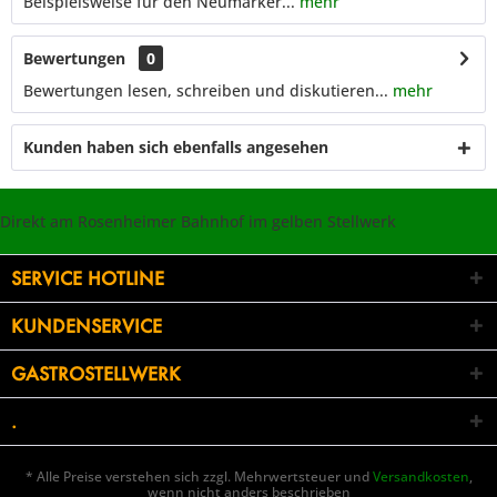
Beispielsweise für den Neumärker...
mehr
Bewertungen
0
Bewertungen lesen, schreiben und diskutieren...
mehr
Kunden haben sich ebenfalls angesehen
Direkt am Rosenheimer Bahnhof im gelben Stellwerk
SERVICE HOTLINE
KUNDENSERVICE
GASTROSTELLWERK
.
* Alle Preise verstehen sich zzgl. Mehrwertsteuer und
Versandkosten
,
wenn nicht anders beschrieben