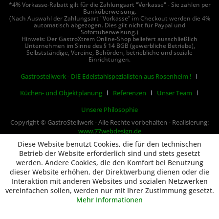
*4% Vorkasse-Rabatt gilt für die Zahlungsart "Vorkasse" - Sie zahlen per
Banküberweisung.
(Nach Auswahl der Zahlungsart "Vorkasse" im Checkout werden die 4%
automatisch abgezogen. Dies gilt nicht für Paypal und
Sofortüberweisung.)
Hinweis: Der GastroXtrem Online-Shop beliefert ausschließlich
Unternehmen im Sinne des § 14 BGB (gewerbliche Betriebe),
Selbstständige, Vereine, Behörden, betriebliche und soziale
Einrichtungen.
Gastrostellwerk - DIE Edelstahlspezialisten aus Rosenheim !
Küchen- und Objektplanung
Referenzen
Unser Team
Unsere Philosophie
Copyright © GastroStellwerk - Alle Rechte vorbehalten - Realisierung:
www.77webdesign.de
Diese Website benutzt Cookies, die für den technischen
Betrieb der Website erforderlich sind und stets gesetzt
werden. Andere Cookies, die den Komfort bei Benutzung
dieser Website erhöhen, der Direktwerbung dienen oder die
Interaktion mit anderen Websites und sozialen Netzwerken
vereinfachen sollen, werden nur mit Ihrer Zustimmung gesetzt.
Mehr Informationen