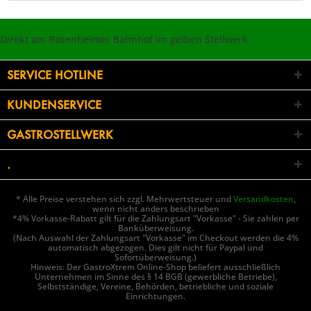
Direkt am Rosenheimer Bahnhof im gelben Stellwerk
SERVICE HOTLINE
KUNDENSERVICE
GASTROSTELLWERK
.
* Alle Preise verstehen sich zzgl. Mehrwertsteuer und
Versandkosten
,
wenn nicht anders beschrieben
*4% Vorkasse-Rabatt gilt für die Zahlungsart "Vorkasse" - Sie zahlen per
Banküberweisung.
(Nach Auswahl der Zahlungsart "Vorkasse" im Checkout werden die 4%
automatisch abgezogen. Dies gilt nicht für Paypal und
Sofortüberweisung.)
Hinweis: Der GastroXtrem Online-Shop beliefert ausschließlich
Unternehmen im Sinne des § 14 BGB (gewerbliche Betriebe),
Selbstständige, Vereine, Behörden, betriebliche und soziale
Einrichtungen.