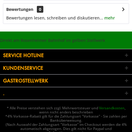
Bewertungen
0
Bewertungen lesen, schreiben und diskutieren...
mehr
Direkt am Rosenheimer Bahnhof im gelben Stellwerk
SERVICE HOTLINE
KUNDENSERVICE
GASTROSTELLWERK
.
* Alle Preise verstehen sich zzgl. Mehrwertsteuer und
Versandkosten
,
wenn nicht anders beschrieben
*4% Vorkasse-Rabatt gilt für die Zahlungsart "Vorkasse" - Sie zahlen per
Banküberweisung.
(Nach Auswahl der Zahlungsart "Vorkasse" im Checkout werden die 4%
automatisch abgezogen. Dies gilt nicht für Paypal und