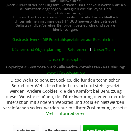
Banküberweisung.
(Nach Auswahl der Zahlungsart "Vorkasse" im Checkout werden die 4%
automatisch abgezogen. Dies gilt nicht für Paypal und
Sofortüberweisung.)
Hinweis: Der GastroXtrem Online-Shop beliefert ausschließlich
Unternehmen im Sinne des § 14 BGB (gewerbliche Betriebe),
Selbstständige, Vereine, Behörden, betriebliche und soziale
Einrichtungen.
Gastrostellwerk - DIE Edelstahlspezialisten aus Rosenheim !
Küchen- und Objektplanung
Referenzen
Unser Team
Unsere Philosophie
Copyright © GastroStellwerk - Alle Rechte vorbehalten - Realisierung:
www.77webdesign.de
Diese Website benutzt Cookies, die für den technischen
Betrieb der Website erforderlich sind und stets gesetzt
werden. Andere Cookies, die den Komfort bei Benutzung
dieser Website erhöhen, der Direktwerbung dienen oder die
Interaktion mit anderen Websites und sozialen Netzwerken
vereinfachen sollen, werden nur mit Ihrer Zustimmung gesetzt.
Mehr Informationen
Ablehnen
Alle akzeptieren
Konfigurieren