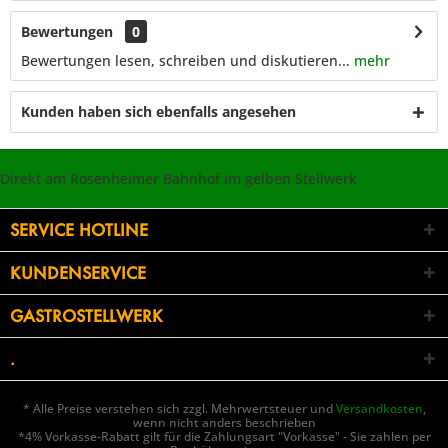
Bewertungen
0
Bewertungen lesen, schreiben und diskutieren...
mehr
Kunden haben sich ebenfalls angesehen
Direkt am Rosenheimer Bahnhof im gelben Stellwerk
SERVICE HOTLINE
KUNDENSERVICE
GASTROSTELLWERK
.
* Alle Preise verstehen sich zzgl. Mehrwertsteuer und
Versandkosten
,
wenn nicht anders beschrieben
*4% Vorkasse-Rabatt gilt für die Zahlungsart "Vorkasse" - Sie zahlen per