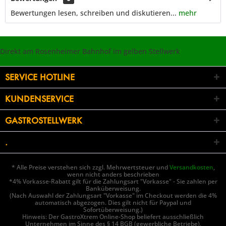
Bewertungen lesen, schreiben und diskutieren...
mehr
Direkt am Rosenheimer Bahnhof im gelben Stellwerk
SERVICE HOTLINE
KUNDENSERVICE
GASTROSTELLWERK
.
* Alle Preise verstehen sich zzgl. Mehrwertsteuer und
Versandkosten
,
wenn nicht anders beschrieben
*4% Vorkasse-Rabatt gilt für die Zahlungsart "Vorkasse" - Sie zahlen per
Banküberweisung.
(Nach Auswahl der Zahlungsart "Vorkasse" im Checkout werden die 4%
automatisch abgezogen. Dies gilt nicht für Paypal und
Sofortüberweisung.)
Hinweis: Der GastroXtrem Online-Shop beliefert ausschließlich
Unternehmen im Sinne des § 14 BGB (gewerbliche Betriebe),