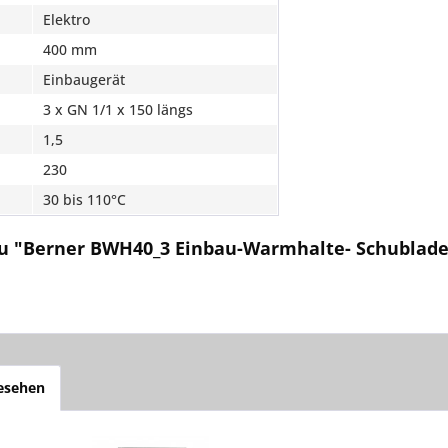
Elektro
400 mm
Einbaugerät
3 x GN 1/1 x 150 längs
1,5
230
30 bis 110°C
zu "Berner BWH40_3 Einbau-Warmhalte- Schublad
gesehen