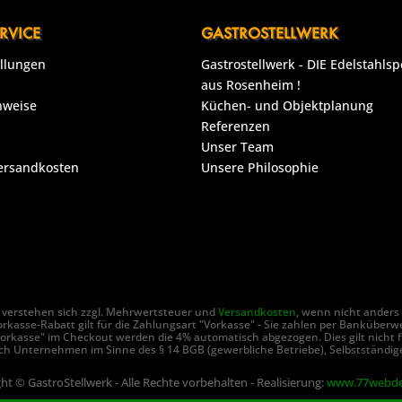
RVICE
GASTROSTELLWERK
ellungen
Gastrostellwerk - DIE Edelstahlsp
aus Rosenheim !
nweise
Küchen- und Objektplanung
Referenzen
Unser Team
Versandkosten
Unsere Philosophie
se verstehen sich zzgl. Mehrwertsteuer und
Versandkosten
, wenn nicht anders
rkasse-Rabatt gilt für die Zahlungsart "Vorkasse" - Sie zahlen per Banküberw
orkasse" im Checkout werden die 4% automatisch abgezogen. Dies gilt nicht f
ch Unternehmen im Sinne des § 14 BGB (gewerbliche Betriebe), Selbstständige
ht © GastroStellwerk - Alle Rechte vorbehalten - Realisierung:
www.77webde