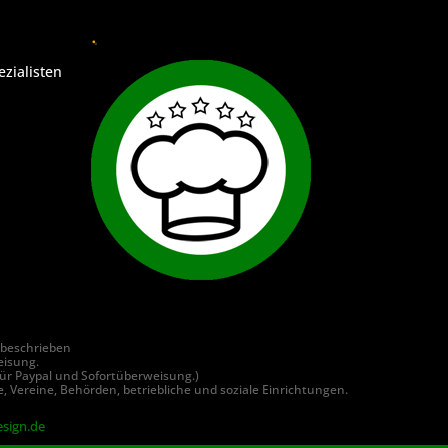
.
ezialisten
 beschrieben
eisung.
ür Paypal und Sofortüberweisung.)
, Vereine, Behörden, betriebliche und soziale Einrichtungen.
sign.de