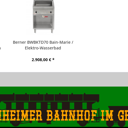
Berner BWBKTD70 Bain-Marie /
n
Elektro-Wasserbad
2.908,00 € *
nheimer Bahnhof im g