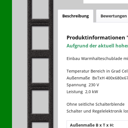
Beschreibung
Bewertungen
Produktinformationen 
Aufgrund der aktuell hohen
Einbau Warmhalteschublade mit
Temperatur Bereich in Grad Cels
Außenmaße BxTxH 400x680x6
Spannung 230 V
Leistung 2,0 kW
Ohne seitliche Schalterblende
Schalter und Regelelektronik l
Außenmaße B x T x H: