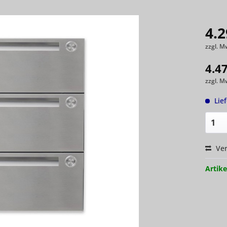
4.2
zzgl. M
4.4
zzgl. M
Lie
Ver
Artike