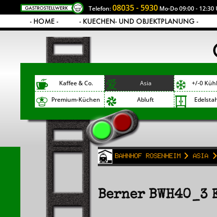
08035 - 5930
Telefon:
Mo-Do 09:00 - 12:30 
- HOME -
- KUECHEN- UND OBJEKTPLANUNG -
Kaffee & Co.
Asia
+/-0 Küh
Premium-Küchen
Abluft
Edelsta
Bahnhof Rosenheim
Asia
Berner BWH40_3 