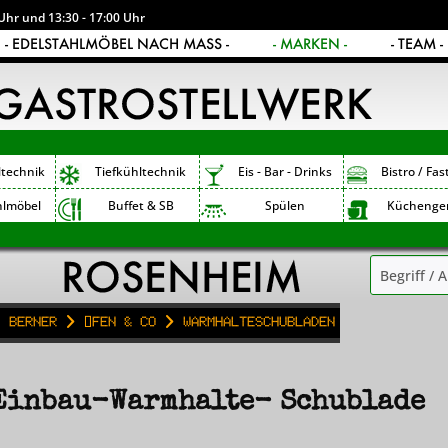
Uhr und 13:30 - 17:00 Uhr
- EDELSTAHLMÖBEL NACH MASS -
- MARKEN -
- TEAM -
ltechnik
Tiefkühltechnik
Eis - Bar - Drinks
Bistro / Fas
hlmöbel
Buffet & SB
Spülen
Küchenge
Berner
Öfen & Co
Warmhalteschubladen
Einbau-Warmhalte- Schublade