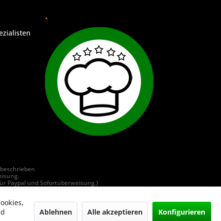
.
ezialisten
 beschrieben
eisung.
ür Paypal und Sofortüberweisung.)
, Vereine, Behörden, betriebliche und soziale Einrichtungen.
ookies,
sign.de
Ablehnen
Alle akzeptieren
Konfigurieren
nd