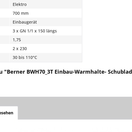
Elektro
700 mm
Einbaugerät
3 x GN 1/1 x 150 längs
1,75
2 x 230
30 bis 110°C
zu "Berner BWH70_3T Einbau-Warmhalte- Schublad
gesehen