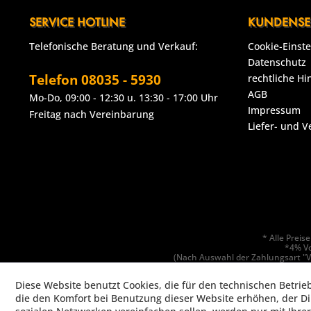
SERVICE HOTLINE
KUNDENSE
Telefonische Beratung und Verkauf:
Cookie-Einst
Datenschutz
Telefon 08035 - 5930
rechtliche Hi
AGB
Mo-Do, 09:00 - 12:30 u. 13:30 - 17:00 Uhr
Impressum
Freitag nach Vereinbarung
Liefer- und 
* Alle Prei
*4% Vo
(Nach Auswahl der Zahlungsart "V
Hinweis: Der GastroXtrem Online-Shop beliefert ausschließli
Diese Website benutzt Cookies, die für den technischen Betrie
Copyrig
die den Komfort bei Benutzung dieser Website erhöhen, der D