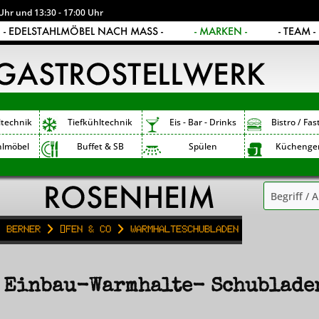
Uhr und 13:30 - 17:00 Uhr
- EDELSTAHLMÖBEL NACH MASS -
- MARKEN -
- TEAM -
ltechnik
Tiefkühltechnik
Eis - Bar - Drinks
Bistro / Fas
hlmöbel
Buffet & SB
Spülen
Küchenge
Berner
Öfen & Co
Warmhalteschubladen
 Einbau-Warmhalte- Schublade