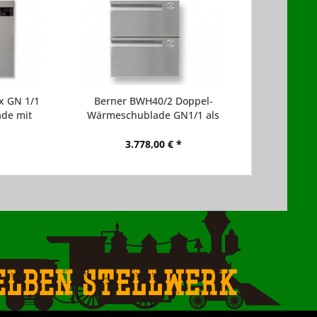
x GN 1/1
Berner BWH40/2 Doppel-
de mit
Wärmeschublade GN1/1 als
ienung
Einbaumodul für die
Gastronomie
3.778,00 € *
elben Stellwerk