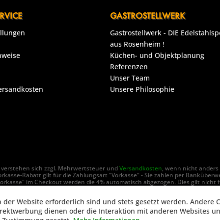
RVICE
GASTROSTELLWERK
ellungen
Gastrostellwerk - DIE Edelstahlsp
aus Rosenheim !
nweise
Küchen- und Objektplanung
Referenzen
Unser Team
Versandkosten
Unsere Philosophie
se verstehen sich zzgl. Mehrwertsteuer und
Versandkosten
, wenn nicht anders
rkasse-Rabatt gilt für die Zahlungsart "Vorkasse" - Sie zahlen per Banküberw
orkasse" im Checkout werden die 4% automatisch abgezogen. Dies gilt nicht f
ch Unternehmen im Sinne des § 14 BGB (gewerbliche Betriebe), Selbstständige
b der Website erforderlich sind und stets gesetzt werden. Andere C
ht © GastroStellwerk - Alle Rechte vorbehalten - Realisierung:
www.77webde
irektwerbung dienen oder die Interaktion mit anderen Websites u