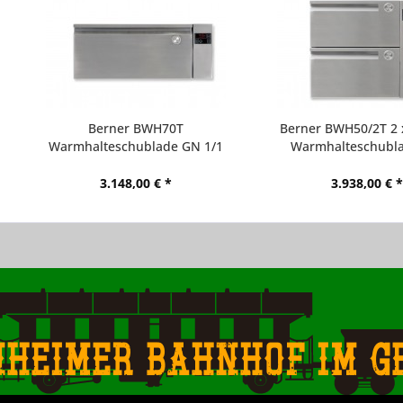
Berner BWH70T
Berner BWH50/2T 2 
Warmhalteschublade GN 1/1
Warmhalteschubla
quer mit Sensortastenfläche
Sensorflächenbed
3.148,00 € *
3.938,00 € *
nheimer Bahnhof im g