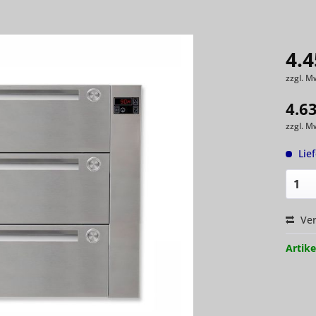
4.4
zzgl. M
4.6
zzgl. M
Lie
Ver
Artike