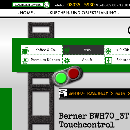
08035 - 5930
Telefon:
Mo-Do 09:00 - 12:30 
- HOME -
- KUECHEN- UND OBJEKTPLANUNG -
Kaffee & Co.
Asia
+/-0 Küh
Premium-Küchen
Abluft
Edelsta
Bahnhof Rosenheim
Asia
Berner BWH70_3T
Touchcontrol