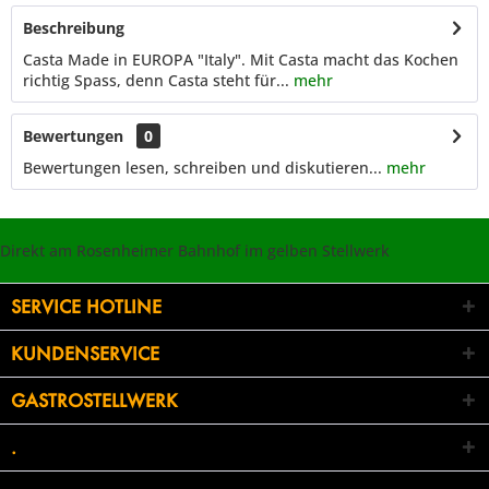
Beschreibung
Casta Made in EUROPA "Italy". Mit Casta macht das Kochen
richtig Spass, denn Casta steht für...
mehr
Bewertungen
0
Bewertungen lesen, schreiben und diskutieren...
mehr
Direkt am Rosenheimer Bahnhof im gelben Stellwerk
SERVICE HOTLINE
KUNDENSERVICE
GASTROSTELLWERK
.