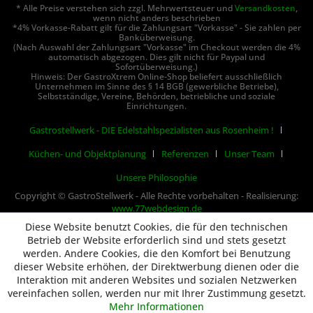
* Alle Preise verstehen sich zzgl. Mehrwertsteuer und
Versandkosten
,
wenn nicht anders beschrieben
*4% Vorkasse-Rabatt gilt für die Zahlungsart "Vorkasse" - Sie zahlen per
Banküberweisung.
(Nach Auswahl der Zahlungsart "Vorkasse" im Checkout werden die 4%
automatisch abgezogen. Dies gilt nicht für Paypal und
Sofortüberweisung.)
Hinweis: Der GastroXtrem Online-Shop beliefert ausschließlich
Unternehmen im Sinne des § 14 BGB (gewerbliche Betriebe),
Selbstständige, Vereine, Behörden, betriebliche und soziale
Einrichtungen.
Gastrostellwerk - DIE Edelstahlspezialisten aus Rosenheim !
Küchen- und Objektplanung
Referenzen
Unser Team
Unsere Philosophie
Copyright © GastroStellwerk - Alle Rechte vorbehalten - Realisierung:
www.77webdesign.de
Diese Website benutzt Cookies, die für den technischen
Betrieb der Website erforderlich sind und stets gesetzt
werden. Andere Cookies, die den Komfort bei Benutzung
dieser Website erhöhen, der Direktwerbung dienen oder die
Interaktion mit anderen Websites und sozialen Netzwerken
vereinfachen sollen, werden nur mit Ihrer Zustimmung gesetzt.
Mehr Informationen