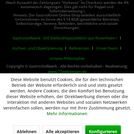
(Nach Auswahl der Zahlungsart "Vorkasse" im Checkout werden die 4%
automatisch abgezogen. Dies gilt nicht für Paypal und
Sofortüberweisung.)
Hinweis: Der GastroXtrem Online-Shop beliefert ausschließlich
Unternehmen im Sinne des § 14 BGB (gewerbliche Betriebe),
Selbstständige, Vereine, Behörden, betriebliche und soziale
Einrichtungen.
Gastrostellwerk - DIE Edelstahlspezialisten aus Rosenheim !
Küchen- und Objektplanung
Referenzen
Unser Team
Unsere Philosophie
Copyright © GastroStellwerk - Alle Rechte vorbehalten - Realisierung:
www.77webdesign.de
Diese Website benutzt Cookies, die für den technischen
Betrieb der Website erforderlich sind und stets gesetzt
werden. Andere Cookies, die den Komfort bei Benutzung
dieser Website erhöhen, der Direktwerbung dienen oder die
Interaktion mit anderen Websites und sozialen Netzwerken
vereinfachen sollen, werden nur mit Ihrer Zustimmung gesetzt.
Mehr Informationen
Ablehnen
Alle akzeptieren
Konfigurieren