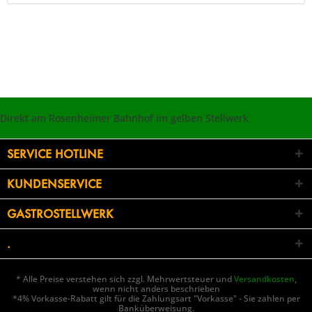
Direkt am Rosenheimer Bahnhof im gelben Stellwerk
SERVICE HOTLINE
KUNDENSERVICE
GASTROSTELLWERK
.
* Alle Preise verstehen sich zzgl. Mehrwertsteuer und
Versandkosten
,
wenn nicht anders beschrieben
*4% Vorkasse-Rabatt gilt für die Zahlungsart "Vorkasse" - Sie zahlen per
Banküberweisung.