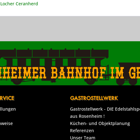
 Locher Ceranherd
nheimer Bahnhof im g
RVICE
GASTROSTELLWERK
ellungen
Gastrostellwerk - DIE Edelstahlsp
aus Rosenheim !
nweise
Küchen- und Objektplanung
Referenzen
Unser Team