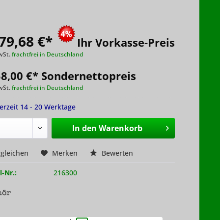
79,68 €
*
Ihr Vorkasse-Preis
wSt.
frachtfrei in Deutschland
58,00 €* Sondernettopreis
wSt.
frachtfrei in Deutschland
ferzeit 14 - 20 Werktage
In den
Warenkorb
gleichen
Merken
Bewerten
l-Nr.:
216300
hör