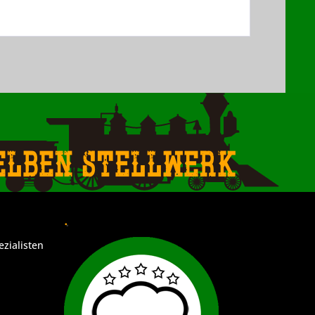
elben Stellwerk
.
ezialisten