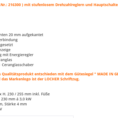
Nr.: 216300 ) mit stufenlosem Drehzahlreglern und Hauptschalter
inten 20 mm aufgekantet
erbindung
gesetzt
nzeige
g mit Energieregler
ranglas
1 Ceranglasschaber
es Qualitätsprodukt entschieden mit dem Gütesiegel " MADE IN GE
das Markenlogo ist der LOCHER Schriftzug.
x H. 230 / 255 mm inkl. Füße
Ø 230 mm á 3,0 kW
mm, Stärke 4 mm
 V