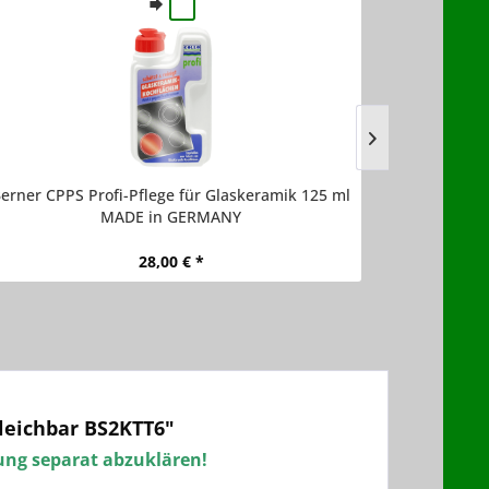
erner CPPS Profi-Pflege für Glaskeramik 125 ml
Berner W
MADE in GERMANY
28,00 € *
leichbar BS2KTT6"
lung separat abzuklären!