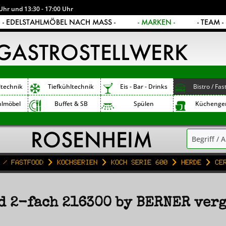
Uhr und 13:30 - 17:00 Uhr
- EDELSTAHLMÖBEL NACH MASS -
- MARKEN -
- TEAM -
ltechnik
Tiefkühltechnik
Eis - Bar - Drinks
Bistro / Fas
hlmöbel
Buffet & SB
Spülen
Küchenge
 / Fastfood
Kochserien
Koch Serie 600
Herde
Ce
d 2-fach 216300 by BERNER ver