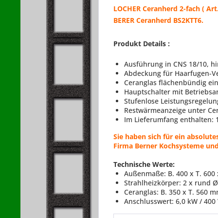
LOCHER Ceranherd 2-fach ( Art.
BERER Ceranherd BS2KTT6.
Produkt Details :
Ausführung in CNS 18/10, h
Abdeckung für Haarfugen-V
Ceranglas flächenbündig ein
Hauptschalter mit Betriebsa
Stufenlose Leistungsregelun
Restwärmeanzeige unter Ce
Im Lieferumfang enthalten: 
Sie haben sich für ein absolut
Firma Berner Kochsysteme und 
Technische Werte:
Außenmaße: B. 400 x T. 600 
Strahlheizkörper: 2 x rund 
Ceranglas: B. 350 x T. 560 
Anschlusswert: 6,0 kW / 400