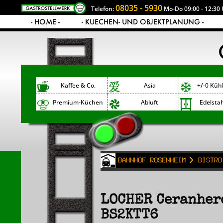
08035 - 5930
Telefon:
Mo-Do 09:00 - 12:30 
- HOME -
- KUECHEN- UND OBJEKTPLANUNG -
Kaffee & Co.
Asia
+/-0 Küh
Premium-Küchen
Abluft
Edelsta
Bahnhof Rosenheim
Bistro
LOCHER Ceranher
BS2KTT6