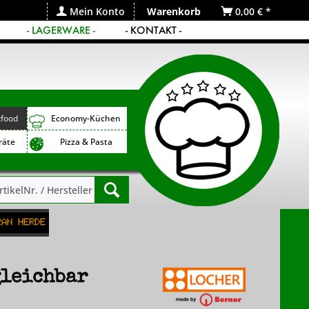
Mein Konto
Warenkorb
0,00 € *
- LAGERWARE -
- KONTAKT -
tfood
Economy-Küchen
räte
Pizza & Pasta
ran Herde
gleichbar