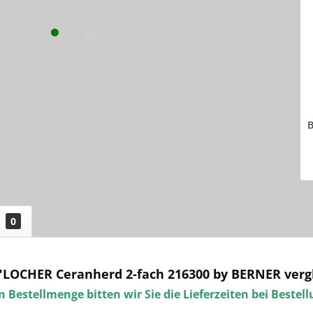
B
0
"LOCHER Ceranherd 2-fach 216300 by BERNER verg
 Bestellmenge bitten wir Sie die Lieferzeiten bei Bestel