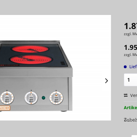
1.8
zzgl. M
1.9
zzgl. M
Lie
Ver
Artike
Zube