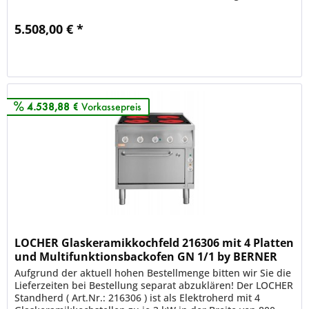
Der Ceranherd hat...
5.508,00 € *
Merken
4.538,88 €
Vorkassepreis
LOCHER Glaskeramikkochfeld 216306 mit 4 Platten
und Multifunktionsbackofen GN 1/1 by BERNER
Kochsys
Aufgrund der aktuell hohen Bestellmenge bitten wir Sie die
Lieferzeiten bei Bestellung separat abzuklären! Der LOCHER
Standherd ( Art.Nr.: 216306 ) ist als Elektroherd mit 4