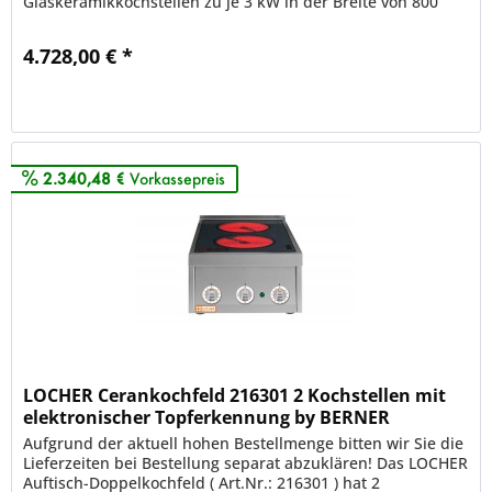
Glaskeramikkochstellen zu je 3 kW in der Breite von 800
mm...
4.728,00 € *
Merken
2.340,48 €
Vorkassepreis
LOCHER Cerankochfeld 216301 2 Kochstellen mit
elektronischer Topferkennung by BERNER
vergleichbar BS
Aufgrund der aktuell hohen Bestellmenge bitten wir Sie die
Lieferzeiten bei Bestellung separat abzuklären! Das LOCHER
Auftisch-Doppelkochfeld ( Art.Nr.: 216301 ) hat 2