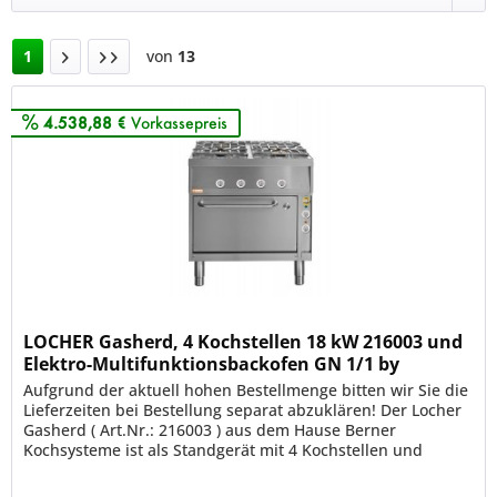
1
von
13
4.538,88 €
Vorkassepreis
LOCHER Gasherd, 4 Kochstellen 18 kW 216003 und
Elektro-Multifunktionsbackofen GN 1/1 by
BERNER Kochy
Aufgrund der aktuell hohen Bestellmenge bitten wir Sie die
Lieferzeiten bei Bestellung separat abzuklären! Der Locher
Gasherd ( Art.Nr.: 216003 ) aus dem Hause Berner
Kochsysteme ist als Standgerät mit 4 Kochstellen und
einem...