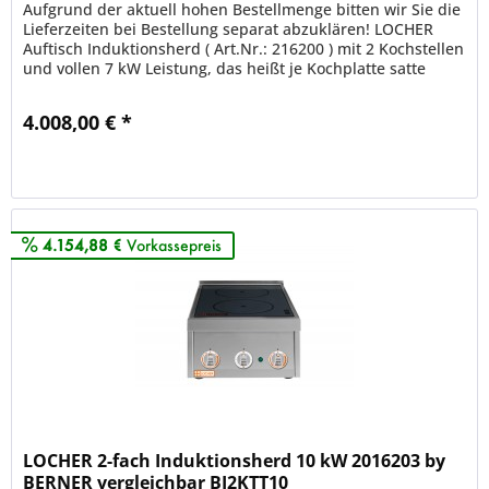
Aufgrund der aktuell hohen Bestellmenge bitten wir Sie die
Lieferzeiten bei Bestellung separat abzuklären! LOCHER
Auftisch Induktionsherd ( Art.Nr.: 216200 ) mit 2 Kochstellen
und vollen 7 kW Leistung, das heißt je Kochplatte satte
3.500...
4.008,00 € *
Merken
4.154,88 €
Vorkassepreis
LOCHER 2-fach Induktionsherd 10 kW 2016203 by
BERNER vergleichbar BI2KTT10