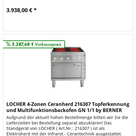
TOPFERKENNUNG, ansonsten sind...
3.938,00 € *
Merken
5.287,68 €
Vorkassepreis
LOCHER 4-Zonen Ceranherd 216307 Topferkennung
und Multifunktionsbackofen GN 1/1 by BERNER
Kochsyste
Aufgrund der aktuell hohen Bestellmenge bitten wir Sie die
Lieferzeiten bei Bestellung separat abzuklären! Das
Standgerät von LOCHER ( Art.Nr.: 216307 ) ist als
Elektroherd mit der Infrarot - Cerantechnik ausgestattet.