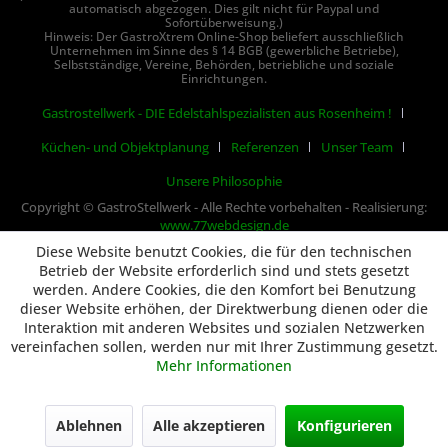
automatisch abgezogen. Dies gilt nicht für Paypal und
Sofortüberweisung.)
Hinweis: Der GastroXtrem Online-Shop beliefert ausschließlich
Unternehmen im Sinne des § 14 BGB (gewerbliche Betriebe),
Selbstständige, Vereine, Behörden, betriebliche und soziale
Einrichtungen.
Gastrostellwerk - DIE Edelstahlspezialisten aus Rosenheim !
Küchen- und Objektplanung
Referenzen
Unser Team
Unsere Philosophie
Copyright © GastroStellwerk - Alle Rechte vorbehalten - Realisierung:
www.77webdesign.de
Diese Website benutzt Cookies, die für den technischen
Betrieb der Website erforderlich sind und stets gesetzt
werden. Andere Cookies, die den Komfort bei Benutzung
dieser Website erhöhen, der Direktwerbung dienen oder die
Interaktion mit anderen Websites und sozialen Netzwerken
vereinfachen sollen, werden nur mit Ihrer Zustimmung gesetzt.
Mehr Informationen
Ablehnen
Alle akzeptieren
Konfigurieren