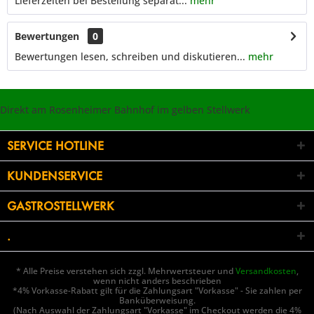
Lieferzeiten bei Bestellung separat...
mehr
Bewertungen
0
Bewertungen lesen, schreiben und diskutieren...
mehr
Direkt am Rosenheimer Bahnhof im gelben Stellwerk
SERVICE HOTLINE
KUNDENSERVICE
GASTROSTELLWERK
.
* Alle Preise verstehen sich zzgl. Mehrwertsteuer und
Versandkosten
,
wenn nicht anders beschrieben
*4% Vorkasse-Rabatt gilt für die Zahlungsart "Vorkasse" - Sie zahlen per
Banküberweisung.
(Nach Auswahl der Zahlungsart "Vorkasse" im Checkout werden die 4%