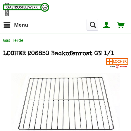
Menü
Gas Herde
LOCHER 206850 Backofenrost GN 1/1