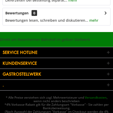
Lieferzeiten bei Bestellung separat...
mehr
Bewertungen
0
Bewertungen lesen, schreiben und diskutieren...
mehr
Direkt am Rosenheimer Bahnhof im gelben Stellwerk
SERVICE HOTLINE
KUNDENSERVICE
GASTROSTELLWERK
.
* Alle Preise verstehen sich zzgl. Mehrwertsteuer und
Versandkosten
,
wenn nicht anders beschrieben
*4% Vorkasse-Rabatt gilt für die Zahlungsart "Vorkasse" - Sie zahlen per
Banküberweisung.
(Nach Auswahl der Zahlungsart "Vorkasse" im Checkout werden die 4%