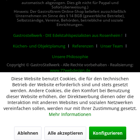
automatisch abgezogen. Dies gilt nicht für Paypal und
Sofortüberweisung.)
Hinweis: Der GastroXtrem Online-Shop beliefert ausschließlich
Unternehmen im Sinne des § 14 BGB (gewerbliche Betriebe),
Selbstständige, Vereine, Behörden, betriebliche und soziale
Einrichtungen.
Gastrostellwerk - DIE Edelstahlspezialisten aus Rosenheim !
Küchen- und Objektplanung
Referenzen
Unser Team
Unsere Philosophie
Copyright © GastroStellwerk - Alle Rechte vorbehalten - Realisierung:
www.77webdesign.de
Diese Website benutzt Cookies, die für den technischen
Betrieb der Website erforderlich sind und stets gesetzt
werden. Andere Cookies, die den Komfort bei Benutzung
dieser Website erhöhen, der Direktwerbung dienen oder die
Interaktion mit anderen Websites und sozialen Netzwerken
vereinfachen sollen, werden nur mit Ihrer Zustimmung gesetzt.
Mehr Informationen
Ablehnen
Alle akzeptieren
Konfigurieren