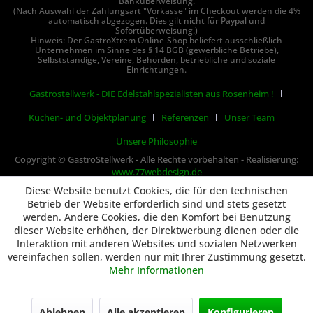
Banküberweisung.
(Nach Auswahl der Zahlungsart "Vorkasse" im Checkout werden die 4%
automatisch abgezogen. Dies gilt nicht für Paypal und
Sofortüberweisung.)
Hinweis: Der GastroXtrem Online-Shop beliefert ausschließlich
Unternehmen im Sinne des § 14 BGB (gewerbliche Betriebe),
Selbstständige, Vereine, Behörden, betriebliche und soziale
Einrichtungen.
Gastrostellwerk - DIE Edelstahlspezialisten aus Rosenheim !
Küchen- und Objektplanung
Referenzen
Unser Team
Unsere Philosophie
Copyright © GastroStellwerk - Alle Rechte vorbehalten - Realisierung:
www.77webdesign.de
Diese Website benutzt Cookies, die für den technischen
Betrieb der Website erforderlich sind und stets gesetzt
werden. Andere Cookies, die den Komfort bei Benutzung
dieser Website erhöhen, der Direktwerbung dienen oder die
Interaktion mit anderen Websites und sozialen Netzwerken
vereinfachen sollen, werden nur mit Ihrer Zustimmung gesetzt.
Mehr Informationen
Ablehnen
Alle akzeptieren
Konfigurieren