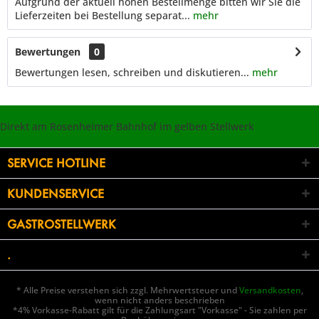
Aufgrund der aktuell hohen Bestellmenge bitten wir Sie die
Lieferzeiten bei Bestellung separat...
mehr
Bewertungen
0
Bewertungen lesen, schreiben und diskutieren...
mehr
Direkt am Rosenheimer Bahnhof im gelben Stellwerk
SERVICE HOTLINE
KUNDENSERVICE
GASTROSTELLWERK
.
* Alle Preise verstehen sich zzgl. Mehrwertsteuer und
Versandkosten
,
wenn nicht anders beschrieben
*4% Vorkasse-Rabatt gilt für die Zahlungsart "Vorkasse" - Sie zahlen per