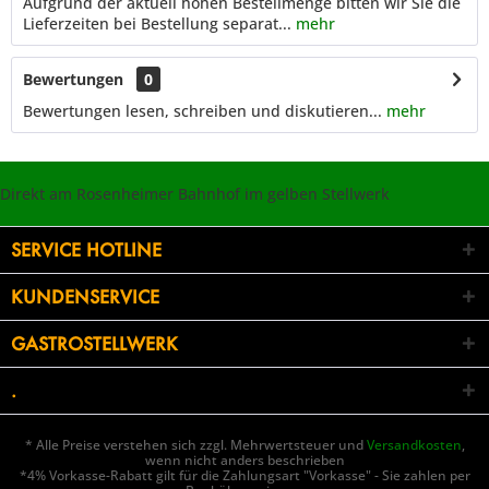
Aufgrund der aktuell hohen Bestellmenge bitten wir Sie die
Lieferzeiten bei Bestellung separat...
mehr
Bewertungen
0
Bewertungen lesen, schreiben und diskutieren...
mehr
Direkt am Rosenheimer Bahnhof im gelben Stellwerk
SERVICE HOTLINE
KUNDENSERVICE
GASTROSTELLWERK
.
* Alle Preise verstehen sich zzgl. Mehrwertsteuer und
Versandkosten
,
wenn nicht anders beschrieben
*4% Vorkasse-Rabatt gilt für die Zahlungsart "Vorkasse" - Sie zahlen per