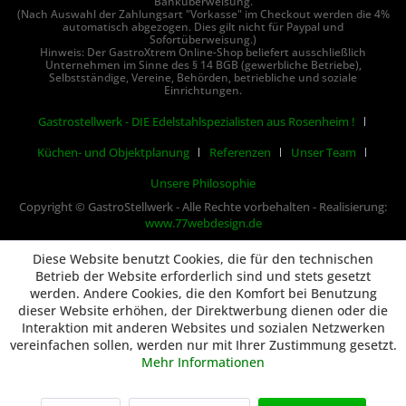
Banküberweisung.
(Nach Auswahl der Zahlungsart "Vorkasse" im Checkout werden die 4%
automatisch abgezogen. Dies gilt nicht für Paypal und
Sofortüberweisung.)
Hinweis: Der GastroXtrem Online-Shop beliefert ausschließlich
Unternehmen im Sinne des § 14 BGB (gewerbliche Betriebe),
Selbstständige, Vereine, Behörden, betriebliche und soziale
Einrichtungen.
Gastrostellwerk - DIE Edelstahlspezialisten aus Rosenheim !
Küchen- und Objektplanung
Referenzen
Unser Team
Unsere Philosophie
Copyright © GastroStellwerk - Alle Rechte vorbehalten - Realisierung:
www.77webdesign.de
Diese Website benutzt Cookies, die für den technischen
Betrieb der Website erforderlich sind und stets gesetzt
werden. Andere Cookies, die den Komfort bei Benutzung
dieser Website erhöhen, der Direktwerbung dienen oder die
Interaktion mit anderen Websites und sozialen Netzwerken
vereinfachen sollen, werden nur mit Ihrer Zustimmung gesetzt.
Mehr Informationen