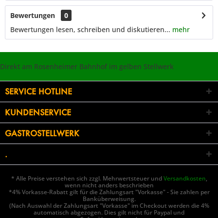
Bewertungen
0
Bewertungen lesen, schreiben und diskutieren...
mehr
Direkt am Rosenheimer Bahnhof im gelben Stellwerk
SERVICE HOTLINE
KUNDENSERVICE
GASTROSTELLWERK
.
* Alle Preise verstehen sich zzgl. Mehrwertsteuer und
Versandkosten
,
wenn nicht anders beschrieben
*4% Vorkasse-Rabatt gilt für die Zahlungsart "Vorkasse" - Sie zahlen per
Banküberweisung.
(Nach Auswahl der Zahlungsart "Vorkasse" im Checkout werden die 4%
automatisch abgezogen. Dies gilt nicht für Paypal und