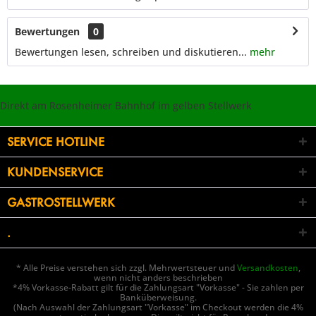
Bewertungen
0
Bewertungen lesen, schreiben und diskutieren...
mehr
Direkt am Rosenheimer Bahnhof im gelben Stellwerk
SERVICE HOTLINE
KUNDENSERVICE
GASTROSTELLWERK
.
* Alle Preise verstehen sich zzgl. Mehrwertsteuer und
Versandkosten
,
wenn nicht anders beschrieben
*4% Vorkasse-Rabatt gilt für die Zahlungsart "Vorkasse" - Sie zahlen per
Banküberweisung.
(Nach Auswahl der Zahlungsart "Vorkasse" im Checkout werden die 4%