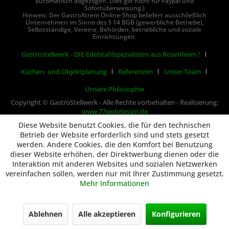
automatisch abgezogen. Dies gilt nicht für Paypal und
Sofortüberweisung.)
Hinweis: Der GastroXtrem Online-Shop beliefert ausschließlich
Unternehmen im Sinne des § 14 BGB (gewerbliche Betriebe),
Selbstständige, Vereine, Behörden, betriebliche und soziale
Einrichtungen.
Gastrostellwerk - DIE Edelstahlspezialisten aus Rosenheim !
Küchen- und Objektplanung
Referenzen
Unser Team
Unsere Philosophie
Copyright © GastroStellwerk - Alle Rechte vorbehalten - Realisierung:
www.77webdesign.de
Diese Website benutzt Cookies, die für den technischen
Betrieb der Website erforderlich sind und stets gesetzt
werden. Andere Cookies, die den Komfort bei Benutzung
dieser Website erhöhen, der Direktwerbung dienen oder die
Interaktion mit anderen Websites und sozialen Netzwerken
vereinfachen sollen, werden nur mit Ihrer Zustimmung gesetzt.
Mehr Informationen
Ablehnen
Alle akzeptieren
Konfigurieren