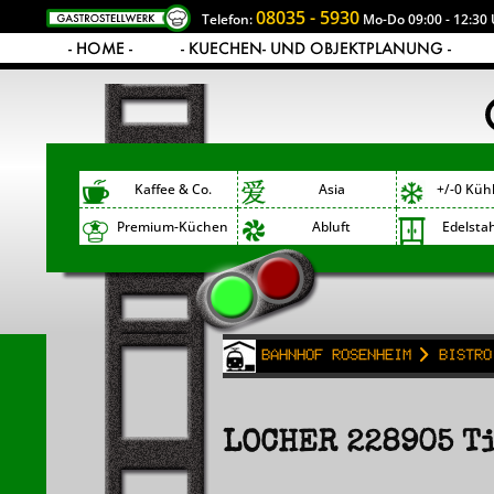
08035 - 5930
Telefon:
Mo-Do 09:00 - 12:30 
- HOME -
- KUECHEN- UND OBJEKTPLANUNG -
Kaffee & Co.
Asia
+/-0 Küh
Premium-Küchen
Abluft
Edelsta
Bahnhof Rosenheim
Bistro
LOCHER 228905 T