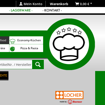
Mein Konto
Warenkorb
0,00 € *
- LAGERWARE -
- KONTAKT -
tfood
Economy-Küchen
räte
Pizza & Pasta
ente