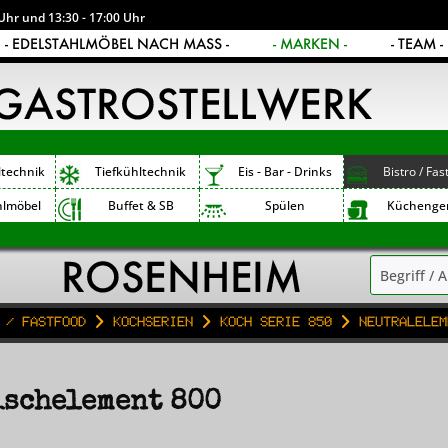
Uhr und 13:30 - 17:00 Uhr
- EDELSTAHLMÖBEL NACH MASS -
- MARKEN -
- TEAM -
ltechnik
Tiefkühltechnik
Eis - Bar - Drinks
Bistro / Fas
hlmöbel
Buffet & SB
Spülen
Küchenge
 / Fastfood
Kochserien
Koch Serie 850
Neutralelem
ischelement 800