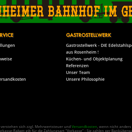
nheimer Bahnhof im g
RVICE
GASTROSTELLWERK
ellungen
Gastrostellwerk - DIE Edelstahlsp
aus Rosenheim !
nweise
Küchen- und Objektplanung
Referenzen
Unser Team
Versandkosten
Unsere Philosophie
se verstehen sich zzgl. Mehrwertsteuer und
Versandkosten
, wenn nicht anders
rkasse-Rabatt gilt für die Zahlungsart "Vorkasse" - Sie zahlen per Banküberw