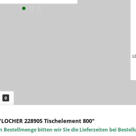
L
0
"LOCHER 228905 Tischelement 800"
 Bestellmenge bitten wir Sie die Lieferzeiten bei Bestel