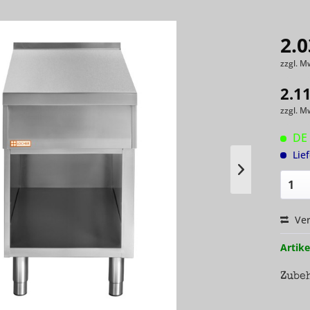
2.0
zzgl. M
2.1
zzgl. M
DE 
Lie
Ver
Artike
Zube