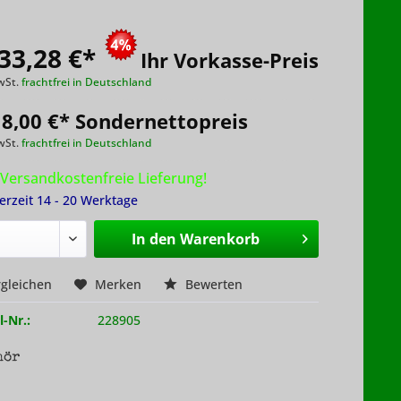
33,28 €
*
Ihr Vorkasse-Preis
wSt.
frachtfrei in Deutschland
18,00 €* Sondernettopreis
wSt.
frachtfrei in Deutschland
Versandkostenfreie Lieferung!
ferzeit 14 - 20 Werktage
In den
Warenkorb
gleichen
Merken
Bewerten
l-Nr.:
228905
hör