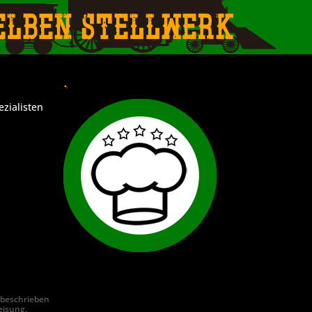
elben Stellwerk
.
ezialisten
 beschrieben
eisung.