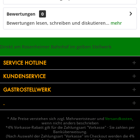
Bewertungen
0
Bewertungen lesen, schreiben und diskutieren...
mehr
Direkt am Rosenheimer Bahnhof im gelben Stellwerk
SERVICE HOTLINE
KUNDENSERVICE
GASTROSTELLWERK
.
* Alle Preise verstehen sich zzgl. Mehrwertsteuer und
Versandkosten
,
wenn nicht anders beschrieben
*4% Vorkasse-Rabatt gilt für die Zahlungsart "Vorkasse" - Sie zahlen per
Banküberweisung.
(Nach Auswahl der Zahlungsart "Vorkasse" im Checkout werden die 4%