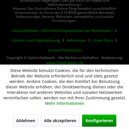
automatisch abgezogen. Dies gilt nicht für Paypal und
Sofortüberweisung.)
Hinweis: Der GastroXtrem Online-Shop beliefert ausschließlich
Unternehmen im Sinne des § 14 BGB (gewerbliche Betriebe),
Selbstständige, Vereine, Behörden, betriebliche und soziale
Einrichtungen.
Gastrostellwerk - DIE Edelstahlspezialisten aus Rosenheim !
Küchen- und Objektplanung
Referenzen
Unser Team
Unsere Philosophie
Copyright © GastroStellwerk - Alle Rechte vorbehalten - Realisierung:
www.77webdesign.de
Diese Website benutzt Cookies, die für den technischen
Betrieb der Website erforderlich sind und stets gesetzt
werden. Andere Cookies, die den Komfort bei Benutzung
dieser Website erhöhen, der Direktwerbung dienen oder die
Interaktion mit anderen Websites und sozialen Netzwerken
vereinfachen sollen, werden nur mit Ihrer Zustimmung gesetzt.
Mehr Informationen
Ablehnen
Alle akzeptieren
Konfigurieren