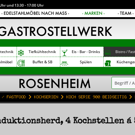
Uhr und 13:30 - 17:00 Uhr
- EDELSTAHLMÖBEL NACH MASS -
- MARKEN -
- TEAM -
ltechnik
Tiefkühltechnik
Eis - Bar - Drinks
Bistro / Fas
hlmöbel
Buffet & SB
Spülen
Küchenge
 / Fastfood
Kochserien
Koch Serie 900 beidseitig
duktionsherd, 4 Kochstellen á 