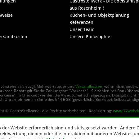
ellungen
Gastrostellwerk - DIE Edelstahlsp
aus Rosenheim !
nweise
Küchen- und Objektplanung
Referenzen
Unser Team
Versandkosten
Unsere Philosophie
se verstehen sich zzgl. Mehrwertsteuer und
Versandkosten
, wenn nicht anders
rkasse-Rabatt gilt für die Zahlungsart "Vorkasse" - Sie zahlen per Banküberw
orkasse" im Checkout werden die 4% automatisch abgezogen. Dies gilt nicht f
ch Unternehmen im Sinne des § 14 BGB (gewerbliche Betriebe), Selbstständige
ht © GastroStellwerk - Alle Rechte vorbehalten - Realisierung:
www.77webde
b der Website erforderlich sind und stets gesetzt werden. Andere C
irektwerbung dienen oder die Interaktion mit anderen Websites u