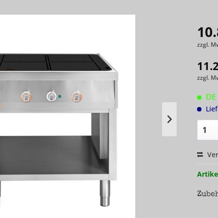
10.
zzgl. M
11.
zzgl. M
DE 
Lie
Ver
Artike
Zube