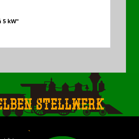
á 5 kW"
elben Stellwerk
.