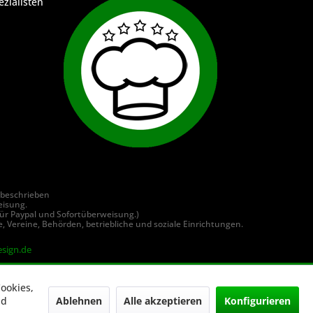
ezialisten
 beschrieben
eisung.
ür Paypal und Sofortüberweisung.)
, Vereine, Behörden, betriebliche und soziale Einrichtungen.
sign.de
ookies,
Ablehnen
Alle akzeptieren
Konfigurieren
nd