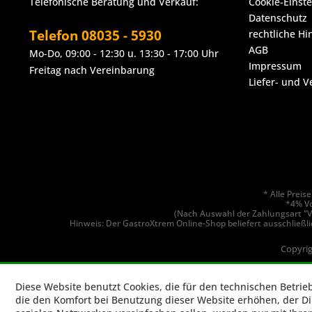
Telefonische Beratung und Verkauf:
Cookie-Einst
Datenschutz
Telefon 08035 - 5930
rechtliche Hi
AGB
Mo-Do, 09:00 - 12:30 u. 13:30 - 17:00 Uhr
Impressum
Freitag nach Vereinbarung
Liefer- und 
* Alle Prei
*4% Vo
(Nach Auswahl der Zahlungsart "V
Hinweis: Der GastroXtrem Online-Shop beliefert ausschließli
Copyrig
Diese Website benutzt Cookies, die für den technischen Betrie
die den Komfort bei Benutzung dieser Website erhöhen, der D