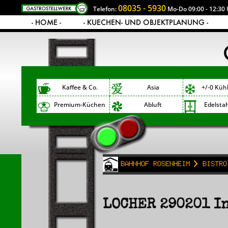
08035 - 5930
Telefon:
Mo-Do 09:00 - 12:30 
- HOME -
- KUECHEN- UND OBJEKTPLANUNG -
Kaffee & Co.
Asia
+/-0 Küh
Premium-Küchen
Abluft
Edelsta
Bahnhof Rosenheim
Bistro
LOCHER 290201 In