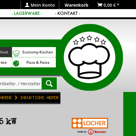
Mein Konto
Warenkorb
0,00 € *
- LAGERWARE -
- KONTAKT -
tfood
Economy-Küchen
räte
Pizza & Pasta
Herde
Induktions Herde
5 kW