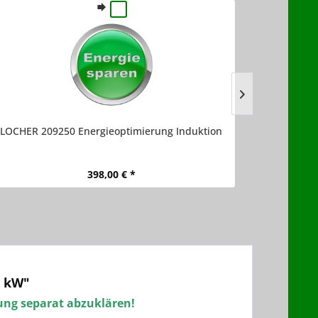
LOCHER 209250 Energieoptimierung Induktion
LOCHER 
398,00 € *
5 kW"
lung separat abzuklären!