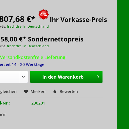
807,68 €
*
Ihr Vorkasse-Preis
wSt.
frachtfrei in Deutschland
258,00 €* Sondernettopreis
wSt.
frachtfrei in Deutschland
Versandkostenfreie Lieferung!
ferzeit 14 - 20 Werktage
In den
Warenkorb
gleichen
Merken
Bewerten
l-Nr.:
290201
hör