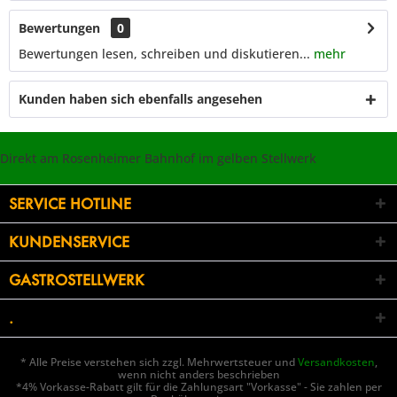
Bewertungen
0
Bewertungen lesen, schreiben und diskutieren...
mehr
Kunden haben sich ebenfalls angesehen
Direkt am Rosenheimer Bahnhof im gelben Stellwerk
SERVICE HOTLINE
KUNDENSERVICE
GASTROSTELLWERK
.
* Alle Preise verstehen sich zzgl. Mehrwertsteuer und
Versandkosten
,
wenn nicht anders beschrieben
*4% Vorkasse-Rabatt gilt für die Zahlungsart "Vorkasse" - Sie zahlen per