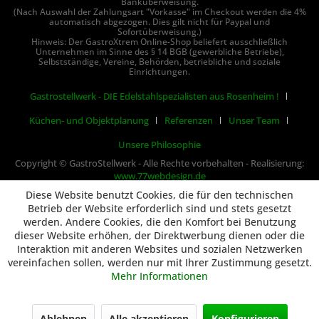
Banküberweisung.
(Nach Auswahl der Zahlungsart "Vorkasse" im Checkout werden die 4%
automatisch abgezogen. Dies gilt nicht für Paypal und
Sofortüberweisung.)
Hinweis: Der GastroXtrem Online-Shop beliefert ausschließlich
Unternehmen im Sinne des § 14 BGB (gewerbliche Betriebe),
Selbstständige, Vereine, Behörden, betriebliche und soziale
Einrichtungen.
Gastrostellwerk - DIE Edelstahlspezialisten aus Rosenheim !
Küchen- und Objektplanung
Referenzen
Unser Team
Unsere Philosophie
Copyright © GastroStellwerk - Alle Rechte vorbehalten - Realisierung:
www.77webdesign.de
Diese Website benutzt Cookies, die für den technischen
Betrieb der Website erforderlich sind und stets gesetzt
werden. Andere Cookies, die den Komfort bei Benutzung
dieser Website erhöhen, der Direktwerbung dienen oder die
Interaktion mit anderen Websites und sozialen Netzwerken
vereinfachen sollen, werden nur mit Ihrer Zustimmung gesetzt.
Mehr Informationen
Ablehnen
Alle akzeptieren
Konfigurieren