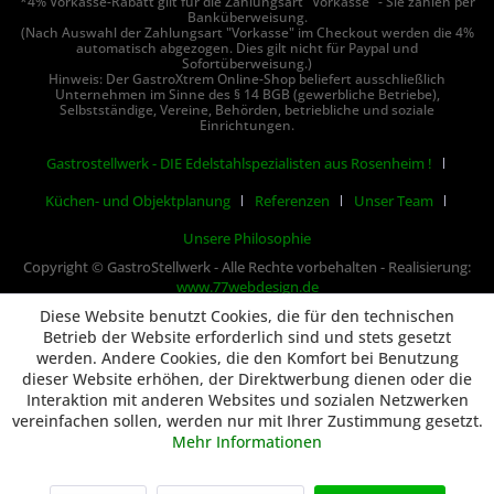
*4% Vorkasse-Rabatt gilt für die Zahlungsart "Vorkasse" - Sie zahlen per
Banküberweisung.
(Nach Auswahl der Zahlungsart "Vorkasse" im Checkout werden die 4%
automatisch abgezogen. Dies gilt nicht für Paypal und
Sofortüberweisung.)
Hinweis: Der GastroXtrem Online-Shop beliefert ausschließlich
Unternehmen im Sinne des § 14 BGB (gewerbliche Betriebe),
Selbstständige, Vereine, Behörden, betriebliche und soziale
Einrichtungen.
Gastrostellwerk - DIE Edelstahlspezialisten aus Rosenheim !
Küchen- und Objektplanung
Referenzen
Unser Team
Unsere Philosophie
Copyright © GastroStellwerk - Alle Rechte vorbehalten - Realisierung:
www.77webdesign.de
Diese Website benutzt Cookies, die für den technischen
Betrieb der Website erforderlich sind und stets gesetzt
werden. Andere Cookies, die den Komfort bei Benutzung
dieser Website erhöhen, der Direktwerbung dienen oder die
Interaktion mit anderen Websites und sozialen Netzwerken
vereinfachen sollen, werden nur mit Ihrer Zustimmung gesetzt.
Mehr Informationen