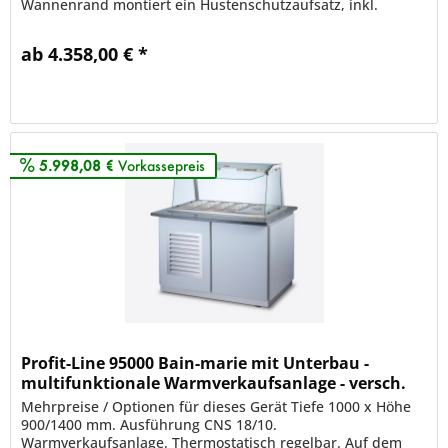
Wannenrand montiert ein Hustenschutzaufsatz, inkl.
Seitenverglasung. Mit...
ab 4.358,00 € *
Merken
5.998,08 €
Vorkassepreis
Profit-Line 95000 Bain-marie mit Unterbau -
multifunktionale Warmverkaufsanlage - versch.
Größen
Mehrpreise / Optionen für dieses Gerät Tiefe 1000 x Höhe
900/1400 mm. Ausführung CNS 18/10.
Warmverkaufsanlage. Thermostatisch regelbar. Auf dem