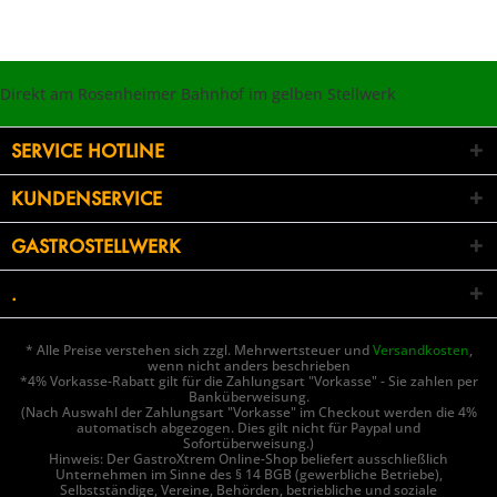
Direkt am Rosenheimer Bahnhof im gelben Stellwerk
SERVICE HOTLINE
KUNDENSERVICE
GASTROSTELLWERK
.
* Alle Preise verstehen sich zzgl. Mehrwertsteuer und
Versandkosten
,
wenn nicht anders beschrieben
*4% Vorkasse-Rabatt gilt für die Zahlungsart "Vorkasse" - Sie zahlen per
Banküberweisung.
(Nach Auswahl der Zahlungsart "Vorkasse" im Checkout werden die 4%
automatisch abgezogen. Dies gilt nicht für Paypal und
Sofortüberweisung.)
Hinweis: Der GastroXtrem Online-Shop beliefert ausschließlich
Unternehmen im Sinne des § 14 BGB (gewerbliche Betriebe),
Selbstständige, Vereine, Behörden, betriebliche und soziale