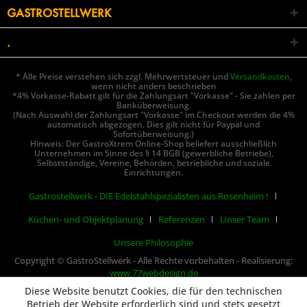
GASTROSTELLWERK
.
* Alle Preise verstehen sich zzgl. Mehrwertsteuer und
Versandkosten
,
wenn nicht anders beschrieben
*4% Vorkasse-Rabatt gilt für die Zahlungsart "Vorkasse" - Sie zahlen per
Banküberweisung.
(Nach Auswahl der Zahlungsart "Vorkasse" im Checkout werden die 4%
automatisch abgezogen. Dies gilt nicht für Paypal und
Sofortüberweisung.)
Hinweis: Der GastroXtrem Online-Shop beliefert ausschließlich
Unternehmen im Sinne des § 14 BGB (gewerbliche Betriebe),
Selbstständige, Vereine, Behörden, betriebliche und soziale
Einrichtungen.
Gastrostellwerk - DIE Edelstahlspezialisten aus Rosenheim !
Küchen- und Objektplanung
Referenzen
Unser Team
Unsere Philosophie
Copyright © GastroStellwerk - Alle Rechte vorbehalten - Realisierung:
www.77webdesign.de
Diese Website benutzt Cookies, die für den technischen
Betrieb der Website erforderlich sind und stets gesetzt