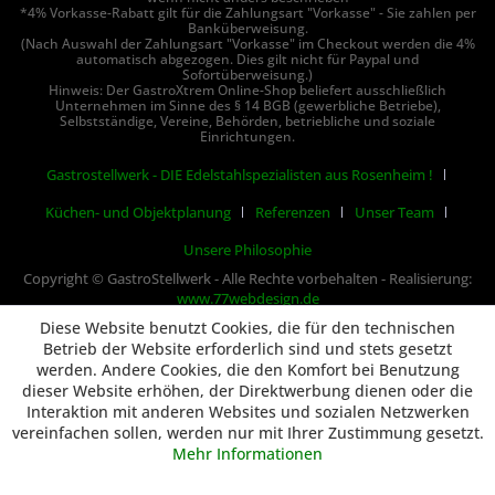
*4% Vorkasse-Rabatt gilt für die Zahlungsart "Vorkasse" - Sie zahlen per
Banküberweisung.
(Nach Auswahl der Zahlungsart "Vorkasse" im Checkout werden die 4%
automatisch abgezogen. Dies gilt nicht für Paypal und
Sofortüberweisung.)
Hinweis: Der GastroXtrem Online-Shop beliefert ausschließlich
Unternehmen im Sinne des § 14 BGB (gewerbliche Betriebe),
Selbstständige, Vereine, Behörden, betriebliche und soziale
Einrichtungen.
Gastrostellwerk - DIE Edelstahlspezialisten aus Rosenheim !
Küchen- und Objektplanung
Referenzen
Unser Team
Unsere Philosophie
Copyright © GastroStellwerk - Alle Rechte vorbehalten - Realisierung:
www.77webdesign.de
Diese Website benutzt Cookies, die für den technischen
Betrieb der Website erforderlich sind und stets gesetzt
werden. Andere Cookies, die den Komfort bei Benutzung
dieser Website erhöhen, der Direktwerbung dienen oder die
Interaktion mit anderen Websites und sozialen Netzwerken
vereinfachen sollen, werden nur mit Ihrer Zustimmung gesetzt.
Mehr Informationen