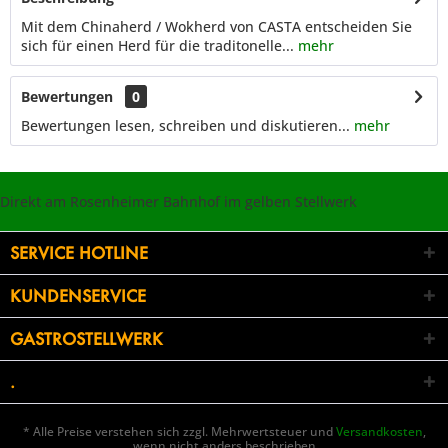
Mit dem Chinaherd / Wokherd von CASTA entscheiden Sie
sich für einen Herd für die traditonelle...
mehr
Bewertungen
0
Bewertungen lesen, schreiben und diskutieren...
mehr
Direkt am Rosenheimer Bahnhof im gelben Stellwerk
SERVICE HOTLINE
KUNDENSERVICE
GASTROSTELLWERK
.
* Alle Preise verstehen sich zzgl. Mehrwertsteuer und
Versandkosten
,
wenn nicht anders beschrieben