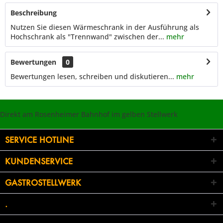
Beschreibung
Nutzen Sie diesen Wärmeschrank in der Ausführung als
Hochschrank als "Trennwand" zwischen der...
mehr
Bewertungen
0
Bewertungen lesen, schreiben und diskutieren...
mehr
Direkt am Rosenheimer Bahnhof im gelben Stellwerk
SERVICE HOTLINE
KUNDENSERVICE
GASTROSTELLWERK
.