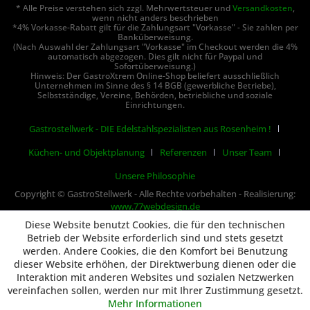
* Alle Preise verstehen sich zzgl. Mehrwertsteuer und
Versandkosten
,
wenn nicht anders beschrieben
*4% Vorkasse-Rabatt gilt für die Zahlungsart "Vorkasse" - Sie zahlen per
Banküberweisung.
(Nach Auswahl der Zahlungsart "Vorkasse" im Checkout werden die 4%
automatisch abgezogen. Dies gilt nicht für Paypal und
Sofortüberweisung.)
Hinweis: Der GastroXtrem Online-Shop beliefert ausschließlich
Unternehmen im Sinne des § 14 BGB (gewerbliche Betriebe),
Selbstständige, Vereine, Behörden, betriebliche und soziale
Einrichtungen.
Gastrostellwerk - DIE Edelstahlspezialisten aus Rosenheim !
Küchen- und Objektplanung
Referenzen
Unser Team
Unsere Philosophie
Copyright © GastroStellwerk - Alle Rechte vorbehalten - Realisierung:
www.77webdesign.de
Diese Website benutzt Cookies, die für den technischen
Betrieb der Website erforderlich sind und stets gesetzt
werden. Andere Cookies, die den Komfort bei Benutzung
dieser Website erhöhen, der Direktwerbung dienen oder die
Interaktion mit anderen Websites und sozialen Netzwerken
vereinfachen sollen, werden nur mit Ihrer Zustimmung gesetzt.
Mehr Informationen