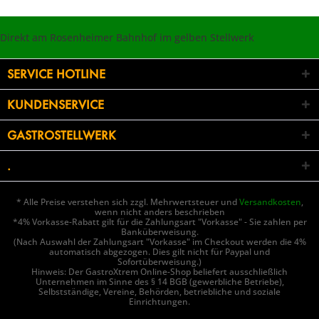
Direkt am Rosenheimer Bahnhof im gelben Stellwerk
SERVICE HOTLINE
KUNDENSERVICE
GASTROSTELLWERK
.
* Alle Preise verstehen sich zzgl. Mehrwertsteuer und
Versandkosten
,
wenn nicht anders beschrieben
*4% Vorkasse-Rabatt gilt für die Zahlungsart "Vorkasse" - Sie zahlen per
Banküberweisung.
(Nach Auswahl der Zahlungsart "Vorkasse" im Checkout werden die 4%
automatisch abgezogen. Dies gilt nicht für Paypal und
Sofortüberweisung.)
Hinweis: Der GastroXtrem Online-Shop beliefert ausschließlich
Unternehmen im Sinne des § 14 BGB (gewerbliche Betriebe),
Selbstständige, Vereine, Behörden, betriebliche und soziale
Einrichtungen.