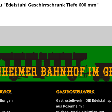
u "Edelstahl Geschirrschrank Tiefe 600 mm"
nheimer Bahnhof im g
RVICE
GASTROSTELLWERK
ellungen
Gastrostellwerk - DIE Edelstahlsp
aus Rosenheim !
nweise
Küchen- und Objektplanung