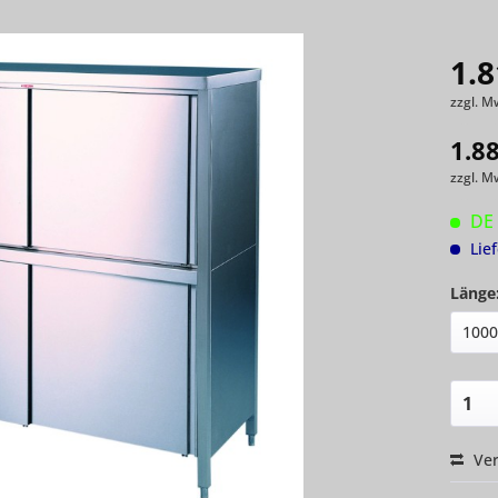
1.8
zzgl. M
1.8
zzgl. M
DE 
Lie
Länge
Ver