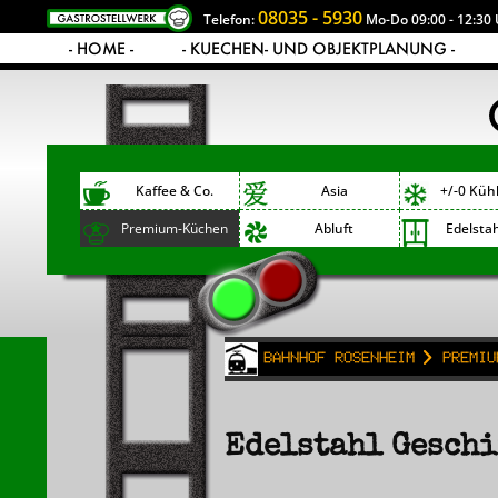
08035 - 5930
Telefon:
Mo-Do 09:00 - 12:30 
- HOME -
- KUECHEN- UND OBJEKTPLANUNG -
Kaffee & Co.
Asia
+/-0 Küh
Premium-Küchen
Abluft
Edelsta
Bahnhof Rosenheim
Premiu
Edelstahl Geschi