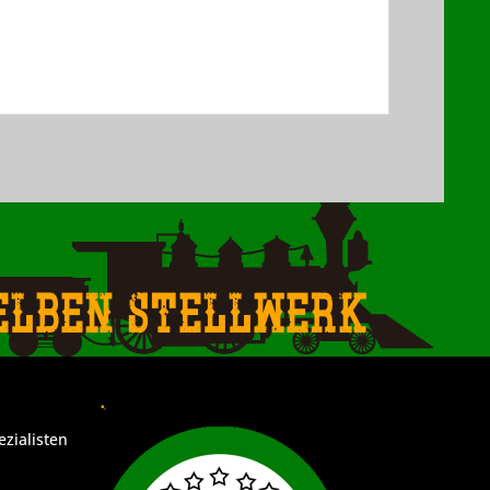
elben Stellwerk
.
ezialisten