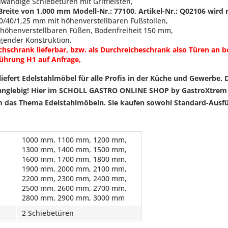
lwandige Schiebetüren mit Griffleisten,
reite von 1.000 mm Modell-Nr.: 77100, Artikel-Nr.: Q02106 wird 
0/40/1,25 mm mit höhenverstellbaren Fußstollen,
t höhenverstellbaren Füßen, Bodenfreiheit 150 mm,
gender Konstruktion,
schrank lieferbar, bzw. als Durchreicheschrank also Türen an b
ührung H1 auf Anfrage,
 liefert Edelstahlmöbel für alle Profis in der Küche und Gewerbe. D
anglebig!
Hier im SCHOLL GASTRO ONLINE SHOP by GastroXtrem we
 das Thema Edelstahlmöbeln. Sie kaufen sowohl Standard-Ausfü
1000 mm, 1100 mm, 1200 mm,
1300 mm, 1400 mm, 1500 mm,
1600 mm, 1700 mm, 1800 mm,
1900 mm, 2000 mm, 2100 mm,
2200 mm, 2300 mm, 2400 mm,
2500 mm, 2600 mm, 2700 mm,
2800 mm, 2900 mm, 3000 mm
2 Schiebetüren