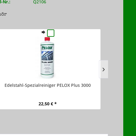
l-Nr.:
Q2106
hör
Edelstahl-Spezialreiniger PELOX Plus 3000
Univ
22,50 € *