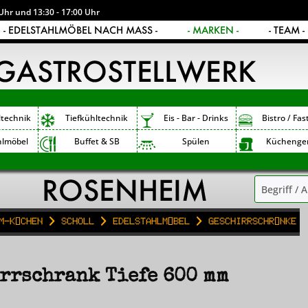
Uhr und 13:30 - 17:00 Uhr
- EDELSTAHLMÖBEL NACH MASS -
- MARKEN -
- TEAM -
ltechnik
Tiefkühltechnik
Eis - Bar - Drinks
Bistro / Fas
hlmöbel
Buffet & SB
Spülen
Küchenge
m-Küchen
Scholl
Edelstahlmöbel
Geschirrschränke
rrschrank Tiefe 600 mm