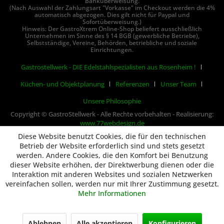
Banküberweisung.
(Nach Auswahl der Zahlungsart "Vorkasse" im Checkout werden die 4%
automatisch abgezogen. Dies gilt nicht für Paypal und
Sofortüberweisung.)
Hinweis: Der GastroXtrem Online-Shop beliefert ausschließlich
Unternehmen im Sinne des § 14 BGB (gewerbliche Betriebe),
Selbstständige, Vereine, Behörden, betriebliche und soziale
Einrichtungen.
Gastrostellwerk - DIE Edelstahlspezialisten aus Rosenheim !
Küchen- und Objektplanung
Referenzen
Unser Team
Unsere Philosophie
Copyright © GastroStellwerk - Alle Rechte vorbehalten - Realisierung:
www.77webdesign.de
Diese Website benutzt Cookies, die für den technischen
Betrieb der Website erforderlich sind und stets gesetzt
werden. Andere Cookies, die den Komfort bei Benutzung
dieser Website erhöhen, der Direktwerbung dienen oder die
Interaktion mit anderen Websites und sozialen Netzwerken
vereinfachen sollen, werden nur mit Ihrer Zustimmung gesetzt.
Mehr Informationen
Ablehnen
Alle akzeptieren
Konfigurieren