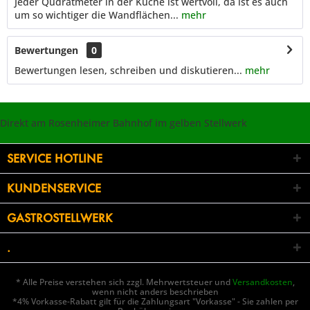
Jeder Qudratmeter in der Küche ist wertvoll, da ist es auch
um so wichtiger die Wandflächen...
mehr
Bewertungen
0
Bewertungen lesen, schreiben und diskutieren...
mehr
Direkt am Rosenheimer Bahnhof im gelben Stellwerk
SERVICE HOTLINE
KUNDENSERVICE
GASTROSTELLWERK
.
* Alle Preise verstehen sich zzgl. Mehrwertsteuer und
Versandkosten
,
wenn nicht anders beschrieben
*4% Vorkasse-Rabatt gilt für die Zahlungsart "Vorkasse" - Sie zahlen per